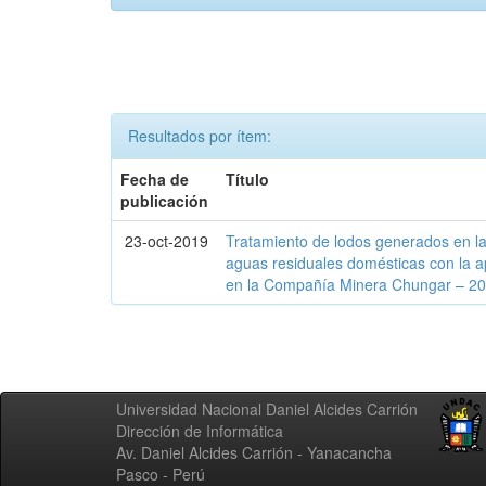
Resultados por ítem:
Fecha de
Título
publicación
23-oct-2019
Tratamiento de lodos generados en la
aguas residuales domésticas con la ap
en la Compañía Minera Chungar – 2
Universidad Nacional Daniel Alcides Carrión
Dirección de Informática
Av. Daniel Alcides Carrión - Yanacancha
Pasco - Perú