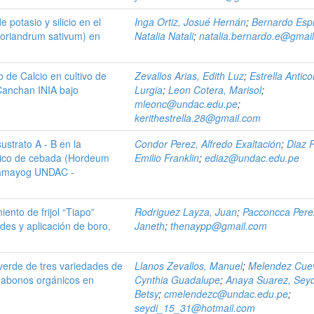
 potasio y silicio en el
Inga Ortiz, Josué Hernán
;
Bernardo Esp
(Coriandrum sativum) en
Natalia Natali
;
natalia.bernardo.e@gmai
o de Calcio en cultivo de
Zevallos Arias, Edith Luz
;
Estrella Antico
Canchan INIA bajo
Lurgia
;
Leon Cotera, Marisol
;
o
mleonc@undac.edu.pe
;
kerithestrella.28@gmail.com
ustrato A - B en la
Condor Perez, Alfredo Exaltación
;
Diaz R
ónico de cebada (Hordeum
Emilio Franklin
;
ediaz@undac.edu.pe
Chamayog UNDAC -
ento de frijol “Tiapo”
Rodriguez Layza, Juan
;
Pacconcca Pere
des y aplicación de boro,
Janeth
;
thenaypp@gmail.com
verde de tres variedades de
Llanos Zevallos, Manuel
;
Melendez Cue
de abonos orgánicos en
Cynthia Guadalupe
;
Anaya Suarez, Seyd
Betsy
;
cmelendezc@undac.edu.pe
;
seydi_15_31@hotmail.com