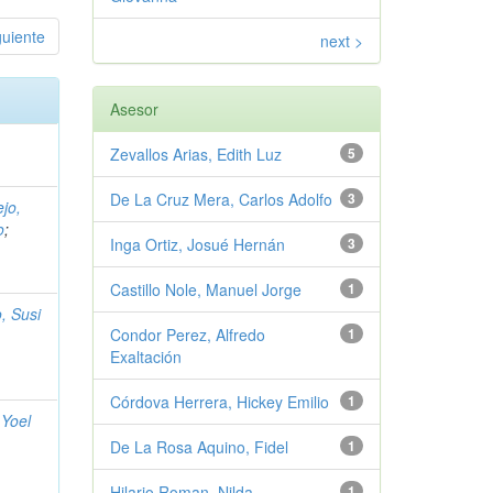
guiente
next >
Asesor
Zevallos Arias, Edith Luz
5
De La Cruz Mera, Carlos Adolfo
3
jo,
o
;
Inga Ortiz, Josué Hernán
3
Castillo Nole, Manuel Jorge
1
o, Susi
Condor Perez, Alfredo
1
Exaltación
Córdova Herrera, Hickey Emilio
1
 Yoel
De La Rosa Aquino, Fidel
1
Hilario Roman, Nilda
1