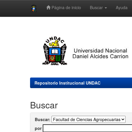
Página de inicio
Buscar
Ayuda
Skip
navigation
Repositorio Institucional UNDAC
Buscar
Buscar:
por