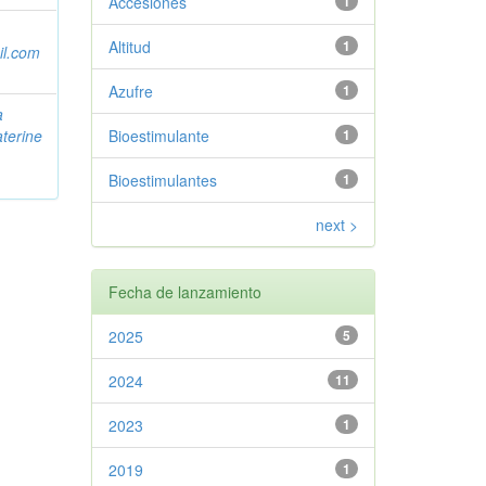
Accesiones
1
Altitud
1
il.com
Azufre
1
a
aterine
Bioestimulante
1
Bioestimulantes
1
next >
Fecha de lanzamiento
2025
5
2024
11
2023
1
2019
1