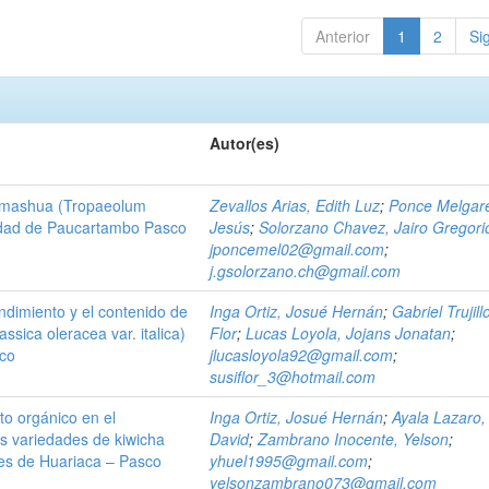
Anterior
1
2
Si
Autor(es)
 mashua (Tropaeolum
Zevallos Arias, Edith Luz
;
Ponce Melgare
lidad de Paucartambo Pasco
Jesús
;
Solorzano Chavez, Jairo Gregori
jponcemel02@gmail.com
;
j.gsolorzano.ch@gmail.com
rendimiento y el contenido de
Inga Ortiz, Josué Hernán
;
Gabriel Trujill
assica oleracea var. italica)
Flor
;
Lucas Loyola, Jojans Jonatan
;
sco
jlucasloyola92@gmail.com
;
susiflor_3@hotmail.com
to orgánico en el
Inga Ortiz, Josué Hernán
;
Ayala Lazaro,
os variedades de kiwicha
David
;
Zambrano Inocente, Yelson
;
es de Huariaca – Pasco
yhuel1995@gmail.com
;
yelsonzambrano073@gmail.com