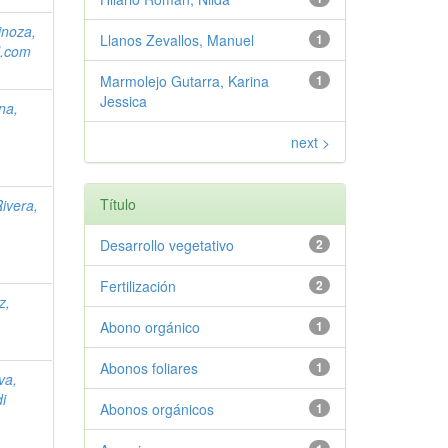
inoza,
Llanos Zevallos, Manuel
1
l.com
Marmolejo Gutarra, Karina
1
Jessica
na,
next >
Título
ivera,
Desarrollo vegetativo
2
Fertilización
2
z,
Abono orgánico
1
Abonos foliares
1
va,
i
Abonos orgánicos
1