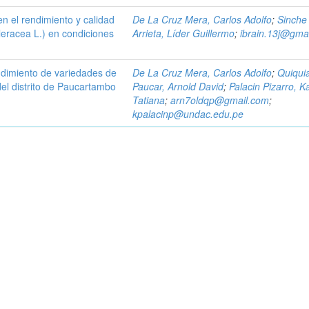
en el rendimiento y calidad
De La Cruz Mera, Carlos Adolfo
;
Sinche
leracea L.) en condiciones
Arrieta, Líder Guillermo
;
ibrain.13j@gma
ndimiento de variedades de
De La Cruz Mera, Carlos Adolfo
;
Quiqui
del distrito de Paucartambo
Paucar, Arnold David
;
Palacin Pizarro, K
Tatiana
;
arn7oldqp@gmail.com
;
kpalacinp@undac.edu.pe