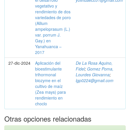
el desarrollo
yolindaeco31@gmail.com
vegetativo y
rendimiento de dos
variedades de poro
(Allium
ampeloprasum (L.)
var. porrum J.
Gay.) en
Yanahuanca –
2017
27-dic-2024
Aplicación del
De La Rosa Aquino,
bioestimulante
Fidel
;
Gomez Poma,
trihormonal
Lourdes Giovanna
;
biozyme en el
lgp0224@gmail.com
cultivo de maíz
(Zea mays) para
rendimiento en
choclo
Otras opciones relacionadas