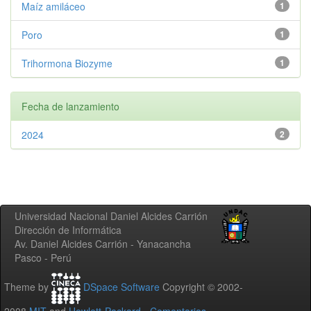
Maíz amiláceo
1
Poro
1
Trihormona Biozyme
1
Fecha de lanzamiento
2024
2
Universidad Nacional Daniel Alcides Carrión
Dirección de Informática
Av. Daniel Alcides Carrión - Yanacancha
Pasco - Perú
Theme by
DSpace Software
Copyright © 2002-