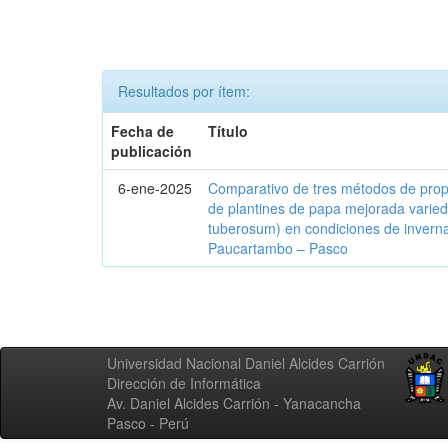
Resultados por ítem:
Fecha de
Título
publicación
6-ene-2025
Comparativo de tres métodos de prop
de plantines de papa mejorada varie
tuberosum) en condiciones de invernad
Paucartambo – Pasco
Universidad Nacional Daniel Alcides Carrión
Dirección de Informática
Av. Daniel Alcides Carrión - Yanacancha
Pasco - Perú