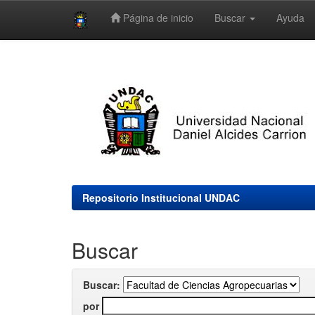
Página de inicio
Buscar
Ayuda
Skip
navigation
Repositorio Institucional UNDAC
Buscar
Buscar:
por