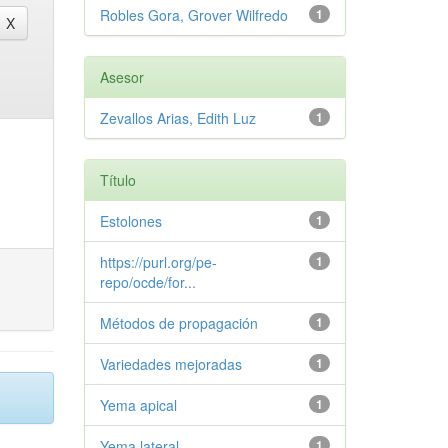
Robles Gora, Grover Wilfredo
1
Asesor
Zevallos Arias, Edith Luz
1
Título
Estolones
1
https://purl.org/pe-
1
repo/ocde/for...
Métodos de propagación
1
Variedades mejoradas
1
Yema apical
1
Yema lateral
1