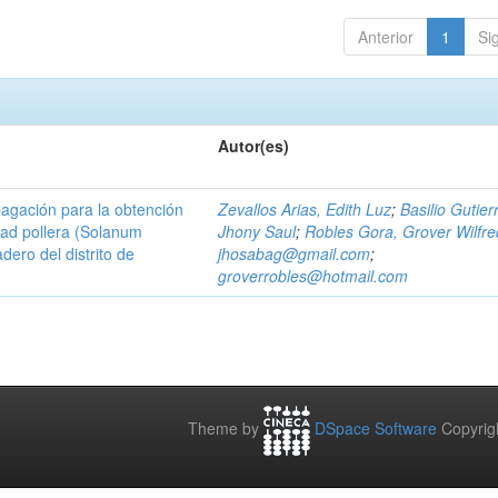
Anterior
1
Si
Autor(es)
agación para la obtención
Zevallos Arias, Edith Luz
;
Basilio Gutier
dad pollera (Solanum
Jhony Saul
;
Robles Gora, Grover Wilfr
ero del distrito de
jhosabag@gmail.com
;
groverrobles@hotmail.com
Theme by
DSpace Software
Copyrig