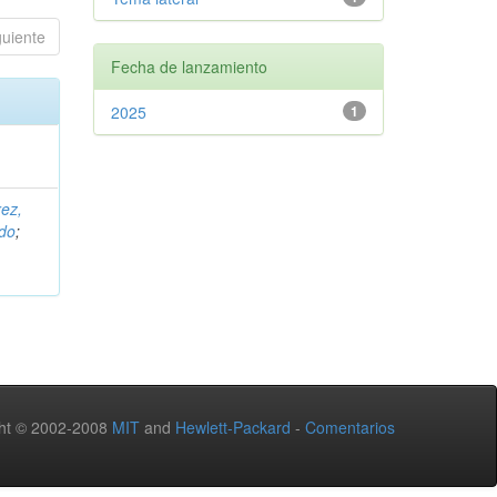
guiente
Fecha de lanzamiento
2025
1
rez,
edo
;
ht © 2002-2008
MIT
and
Hewlett-Packard
-
Comentarios