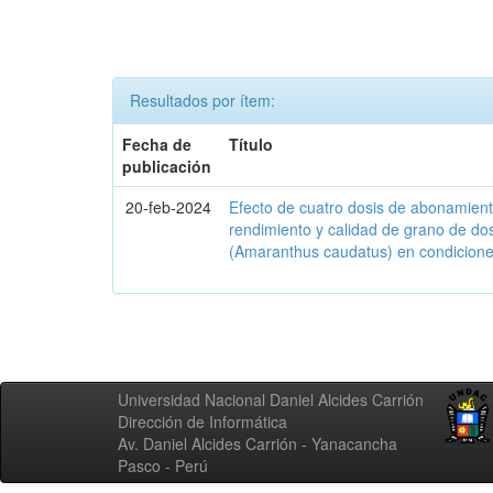
Resultados por ítem:
Fecha de
Título
publicación
20-feb-2024
Efecto de cuatro dosis de abonamient
rendimiento y calidad de grano de do
(Amaranthus caudatus) en condicion
Universidad Nacional Daniel Alcides Carrión
Dirección de Informática
Av. Daniel Alcides Carrión - Yanacancha
Pasco - Perú