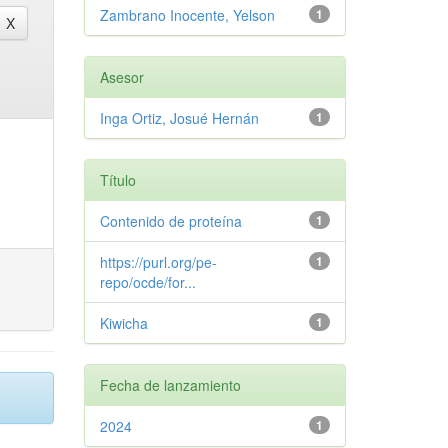
Zambrano Inocente, Yelson
1
Asesor
Inga Ortiz, Josué Hernán
1
Título
Contenido de proteína
1
https://purl.org/pe-
1
repo/ocde/for...
Kiwicha
1
Fecha de lanzamiento
2024
1