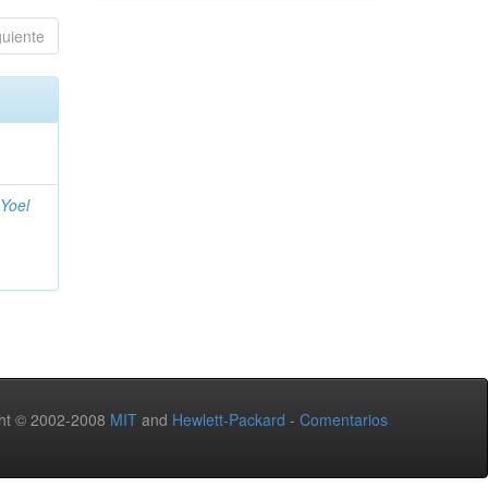
guiente
 Yoel
ht © 2002-2008
MIT
and
Hewlett-Packard
-
Comentarios