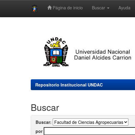
Página de inicio
Buscar
Ayuda
Skip
navigation
Repositorio Institucional UNDAC
Buscar
Buscar:
por