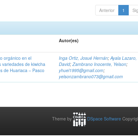
Anterior
1
Si
Autor(es)
o orgánico en el
Inga Ortiz, Josué Hernán
;
Ayala Lazaro,
s variedades de kiwicha
David
;
Zambrano Inocente, Yelson
;
es de Huariaca – Pasco
yhuel1995@gmail.com
;
yelsonzambrano073@gmail.com
Theme by
DSpace Software
Copyrig