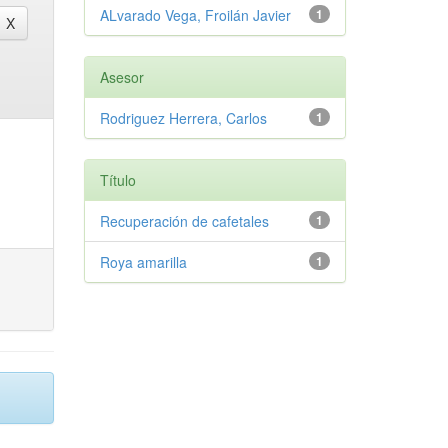
ALvarado Vega, Froilán Javier
1
Asesor
Rodriguez Herrera, Carlos
1
Título
Recuperación de cafetales
1
Roya amarilla
1