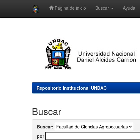
Página de inicio
Buscar
Ayuda
Skip
navigation
Repositorio Institucional UNDAC
Buscar
Buscar:
por