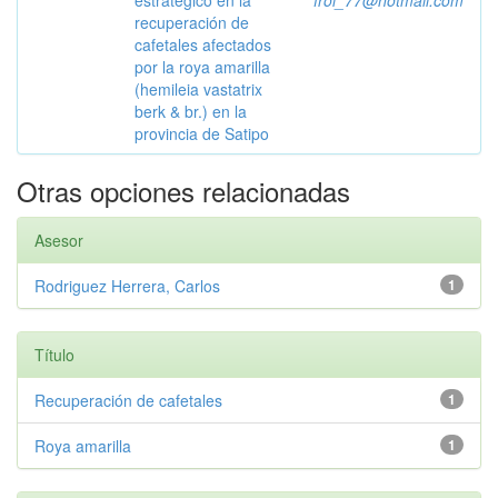
estratégico en la
froi_77@hotmail.com
recuperación de
cafetales afectados
por la roya amarilla
(hemileia vastatrix
berk & br.) en la
provincia de Satipo
Otras opciones relacionadas
Asesor
Rodriguez Herrera, Carlos
1
Título
Recuperación de cafetales
1
Roya amarilla
1