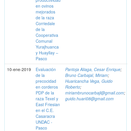
productividad
en ovinos
mejorados
de la raza
Corriedale
de la
Cooperativa
Comunal
Yurajhuanca
y Huayllay –
Pasco
10-ene-2019
Evaluación
Pantoja Aliaga, Cesar Enrique
;
de la
Bruno Carbajal, Miriam
;
precocidad
Huaricancha Vega, Guido
en corderos
Roberto
;
PDP de la
miriambrunocarbajl@gmail.com
;
raza Texel y
guido.huari08@gmail.com
East Friesian
en el C.E.
Casaracra
UNDAC -
Pasco