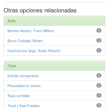
Otras opciones relacionadas
Autor
Barreto Alvarez, Franz William
1
Bruno Carbajal, Miriam
1
Huaricancha Vega, Guido Roberto
1
Título
Estudio comparativo
1
Precocidad en ovinos
1
Raza corridale
1
Texel y East Friesian
1