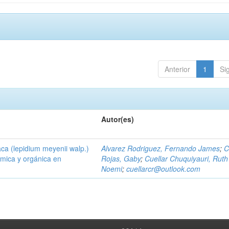
Anterior
1
Si
Autor(es)
aca (lepidium meyenii walp.)
Alvarez Rodriguez, Fernando James
;
C
uímica y orgánica en
Rojas, Gaby
;
Cuellar Chuquiyauri, Ruth
Noemi
;
cuellarcr@outlook.com