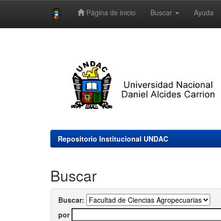
Página de inicio
Buscar
Ayuda
Skip
navigation
Repositorio Institucional UNDAC
Buscar
Buscar:
por