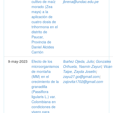
cultivo de maíz
jbrena@undac.edu.pe
morado (Zea
mays) a la
aplicación de
cuatro dosis de
trihormona en el
distrito de
Paucar,
Provincia de
Daniel Alcides
Carrión
9-may-2023
Efecto de los
Ibañez Ojeda, Julio
;
Gonzales
microorganismos
Orihuela, Yasmin Zayuri
;
Vican
de montaña
Taipe, Zayda Joselin
;
(MM) en el
zayu27.go@gmail.com
;
crecimiento de la
zajovita1702@gmail.com
granadilla
(Passiflora
ligularis L.) var.
Colombiana en
condiciones de
vivero para