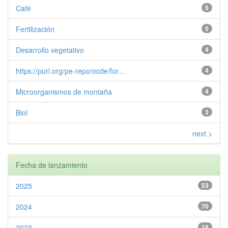
Café
5
Fertilización
5
Desarrollo vegetativo
4
https://purl.org/pe-repo/ocde/for...
4
Microorganismos de montaña
4
Biol
3
next >
Fecha de lanzamiento
2025
53
2024
70
2023
18