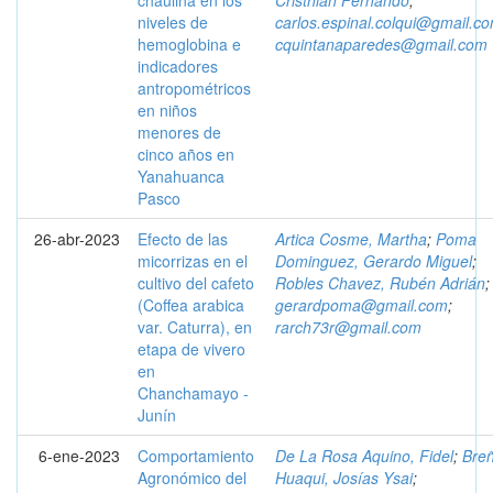
chaulina en los
Cristhian Fernando
;
niveles de
carlos.espinal.colqui@gmail.c
hemoglobina e
cquintanaparedes@gmail.com
indicadores
antropométricos
en niños
menores de
cinco años en
Yanahuanca
Pasco
26-abr-2023
Efecto de las
Artica Cosme, Martha
;
Poma
micorrizas en el
Dominguez, Gerardo Miguel
;
cultivo del cafeto
Robles Chavez, Rubén Adrián
;
(Coffea arabica
gerardpoma@gmail.com
;
var. Caturra), en
rarch73r@gmail.com
etapa de vivero
en
Chanchamayo -
Junín
6-ene-2023
Comportamiento
De La Rosa Aquino, Fidel
;
Bre
Agronómico del
Huaqui, Josías Ysai
;