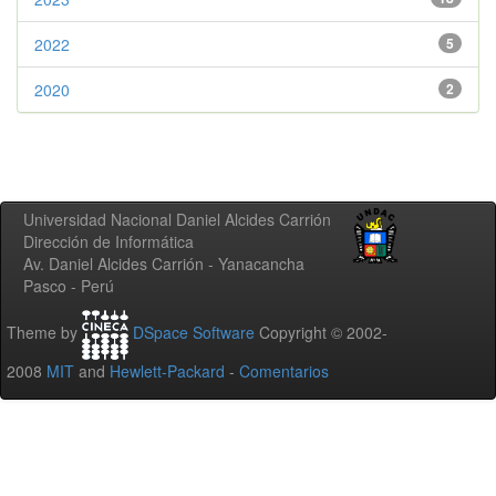
2022
5
2020
2
Universidad Nacional Daniel Alcides Carrión
Dirección de Informática
Av. Daniel Alcides Carrión - Yanacancha
Pasco - Perú
Theme by
DSpace Software
Copyright © 2002-
2008
MIT
and
Hewlett-Packard
-
Comentarios