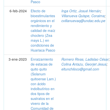
Pasco
6-feb-2024
Efecto de
Inga Ortiz, Josué Hernán
;
bioestimulantes
Villanueva Quispe, Coraima
;
orgánicos en el
cvillanuevaq@undac.edu.pe
rendimiento y
calidad de maíz
choclero (Zea
mays L.) en
condiciones de
Huariaca Pasco
3-ene-2023
Enraizamiento
Romero Rivas, Ladislao César
;
de estacas de
Colina Antazu, Georjet Jesus
;
quito quito
eltunchiloco@gmail.com
(Solanum
quitoense Lam.)
con ácido
indolbutírico en
dos tipos de
sustratos en el
vivero de la
Comunidad de