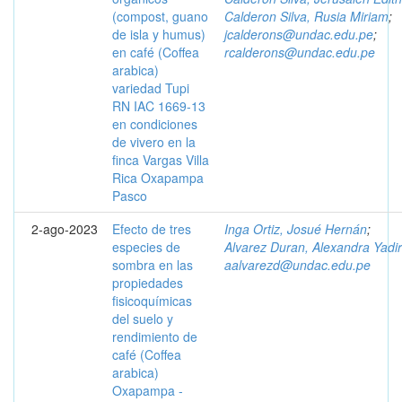
(compost, guano
Calderon Silva, Rusia Miriam
;
de isla y humus)
jcalderons@undac.edu.pe
;
en café (Coffea
rcalderons@undac.edu.pe
arabica)
variedad Tupi
RN IAC 1669-13
en condiciones
de vivero en la
finca Vargas Villa
Rica Oxapampa
Pasco
2-ago-2023
Efecto de tres
Inga Ortiz, Josué Hernán
;
especies de
Alvarez Duran, Alexandra Yadi
sombra en las
aalvarezd@undac.edu.pe
propiedades
fisicoquímicas
del suelo y
rendimiento de
café (Coffea
arabica)
Oxapampa -