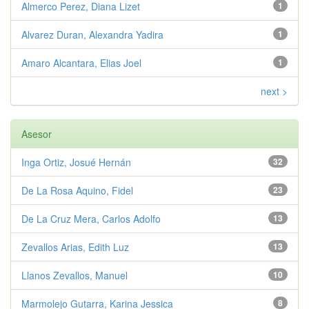
Almerco Perez, Diana Lizet
1
Alvarez Duran, Alexandra Yadira
1
Amaro Alcantara, Elias Joel
1
next >
Asesor
Inga Ortiz, Josué Hernán
32
De La Rosa Aquino, Fidel
23
De La Cruz Mera, Carlos Adolfo
13
Zevallos Arias, Edith Luz
13
Llanos Zevallos, Manuel
10
Marmolejo Gutarra, Karina Jessica
8