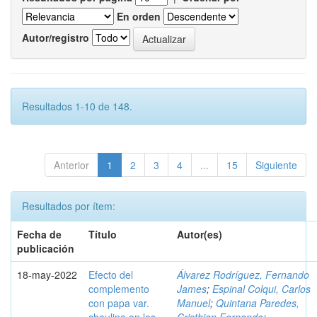
En orden
Autor/registro
Resultados 1-10 de 148.
Anterior
1
2
3
4
...
15
Siguiente
Resultados por ítem:
Fecha de
Título
Autor(es)
publicación
18-may-2022
Efecto del
Álvarez Rodríguez, Fernando
complemento
James
;
Espinal Colqui, Carlos
con papa var.
Manuel
;
Quintana Paredes,