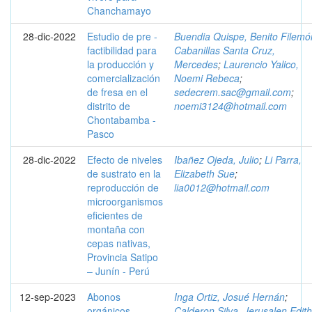
Chanchamayo
28-dic-2022
Estudio de pre -
Buendia Quispe, Benito Filemó
factibilidad para
Cabanillas Santa Cruz,
la producción y
Mercedes
;
Laurencio Yalico,
comercialización
Noemi Rebeca
;
de fresa en el
sedecrem.sac@gmail.com
;
distrito de
noemi3124@hotmail.com
Chontabamba -
Pasco
28-dic-2022
Efecto de niveles
Ibañez Ojeda, Julio
;
Li Parra,
de sustrato en la
Elizabeth Sue
;
reproducción de
lia0012@hotmail.com
microorganismos
eficientes de
montaña con
cepas nativas,
Provincia Satipo
– Junín - Perú
12-sep-2023
Abonos
Inga Ortiz, Josué Hernán
;
orgánicos
Calderon Silva, Jerusalen Edith