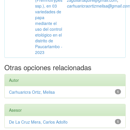
(Premnotrypes
zaguilartaquire@gmail.com
;
ssp.), en 03
carhuaricraortizmelisa@gmail.co
variedades de
papa
mediante el
uso del control
etológico en el
distrito de
Paucartambo -
2023
Otras opciones relacionadas
Autor
Carhuaricra Ortiz, Melisa
1
Asesor
De La Cruz Mera, Carlos Adolfo
1