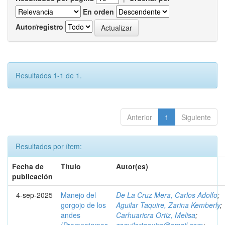
En orden
Autor/registro
Resultados 1-1 de 1.
Anterior
1
Siguiente
Resultados por ítem:
Fecha de
Título
Autor(es)
publicación
4-sep-2025
Manejo del
De La Cruz Mera, Carlos Adolfo
;
gorgojo de los
Aguilar Taquire, Zarina Kemberly
;
andes
Carhuaricra Ortiz, Melisa
;