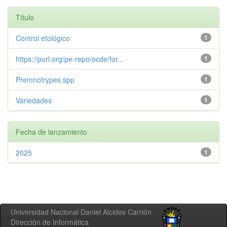
Título
Control etológico
1
https://purl.org/pe-repo/ocde/for...
1
Premnotrypes spp
1
Variedades
1
Fecha de lanzamiento
2025
1
Universidad Nacional Daniel Alcides Carrión
Dirección de Informática