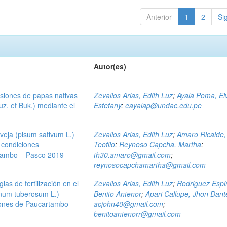
Anterior
1
2
Si
Autor(es)
esiones de papas nativas
Zevallos Arias, Edith Luz
;
Ayala Poma, Elv
z. et Buk.) mediante el
Estefany
;
eayalap@undac.edu.pe
veja (pisum sativum L.)
Zevallos Arias, Edith Luz
;
Amaro Ricalde,
 condiciones
Teofilo
;
Reynoso Capcha, Martha
;
artambo – Pasco 2019
th30.amaro@gmail.com
;
reynosocapchamartha@gmail.com
gias de fertilización en el
Zevallos Arias, Edith Luz
;
Rodriguez Espi
anum tuberosum L.)
Benito Antenor
;
Apari Callupe, Jhon Dant
iones de Paucartambo –
acjohn40@gmail.com
;
benitoantenorr@gmail.com