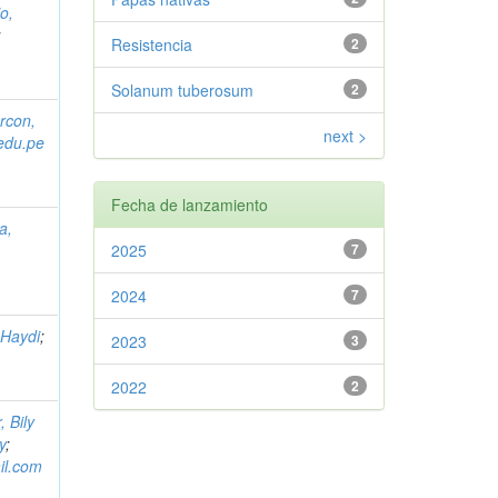
o,
;
Resistencia
2
Solanum tuberosum
2
rcon,
next >
edu.pe
Fecha de lanzamiento
a,
2025
7
2024
7
 Haydi
;
2023
3
2022
2
 Bily
y
;
il.com