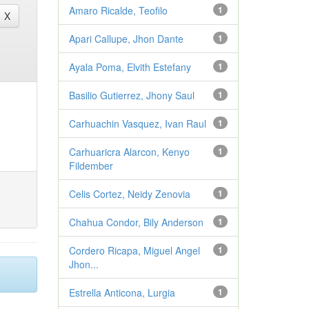
Amaro Ricalde, Teofilo
1
Apari Callupe, Jhon Dante
1
Ayala Poma, Elvith Estefany
1
Basilio Gutierrez, Jhony Saul
1
Carhuachin Vasquez, Ivan Raul
1
Carhuaricra Alarcon, Kenyo
1
Fildember
Celis Cortez, Neidy Zenovia
1
Chahua Condor, Bily Anderson
1
Cordero Ricapa, Miguel Angel
1
Jhon...
Estrella Anticona, Lurgia
1