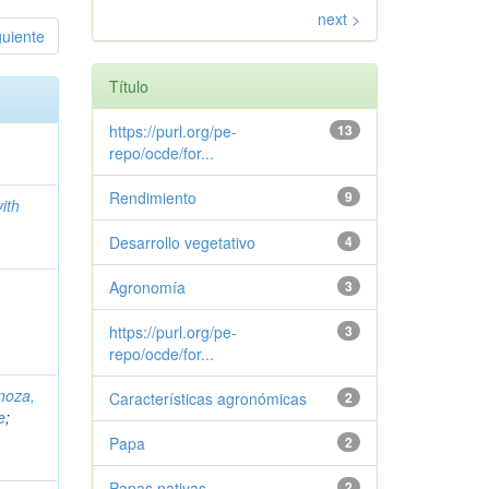
next >
guiente
Título
https://purl.org/pe-
13
repo/ocde/for...
Rendimiento
9
ith
Desarrollo vegetativo
4
Agronomía
3
https://purl.org/pe-
3
repo/ocde/for...
noza,
Características agronómicas
2
e
;
Papa
2
Papas nativas
2