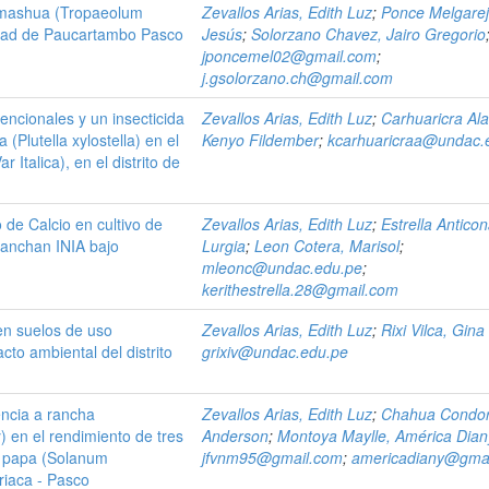
 mashua (Tropaeolum
Zevallos Arias, Edith Luz
;
Ponce Melgarej
idad de Paucartambo Pasco
Jesús
;
Solorzano Chavez, Jairo Gregorio
jponcemel02@gmail.com
;
j.gsolorzano.ch@gmail.com
encionales y un insecticida
Zevallos Arias, Edith Luz
;
Carhuaricra Ala
a (Plutella xylostella) en el
Kenyo Fildember
;
kcarhuaricraa@undac.
r Italica), en el distrito de
 de Calcio en cultivo de
Zevallos Arias, Edith Luz
;
Estrella Anticon
anchan INIA bajo
Lurgia
;
Leon Cotera, Marisol
;
mleonc@undac.edu.pe
;
kerithestrella.28@gmail.com
en suelos de uso
Zevallos Arias, Edith Luz
;
Rixi Vilca, Gina
to ambiental del distrito
grixiv@undac.edu.pe
encia a rancha
Zevallos Arias, Edith Luz
;
Chahua Condor,
) en el rendimiento de tres
Anderson
;
Montoya Maylle, América Dian
e papa (Solanum
jfvnm95@gmail.com
;
americadiany@gma
riaca - Pasco