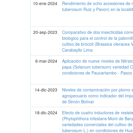
10-ene-2024
Rendimiento de ocho accesiones de
tuberosum Ruiz y Pavon) en la local
20-sep-2023
Comparativo de dos insecticidas conv
biológico para el control de la palomill
cultivo de brócoli (Brassica oleracea Va
Carabayllo Lima
6-mar-2024
Aplicación de nueve niveles de Nitrato
papa (Solanum tubersum) variedad C
condiciones de Paucartambo - Pasco
14-dic-2023
Niveles de contaminación por plomo 
agropecuario como indicador del impac
de Simón Bolívar
18-dic-2024
Efecto de cuatro inductores de resist
(Phytophthora infestans Mont de Bary
variedades comerciales del cultivo d
tuberosum L.) en condiciones de Hua