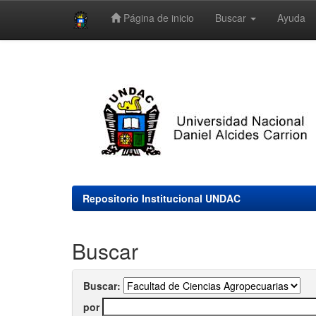
Página de inicio
Buscar
Ayuda
Skip
navigation
Repositorio Institucional UNDAC
Buscar
Buscar:
por