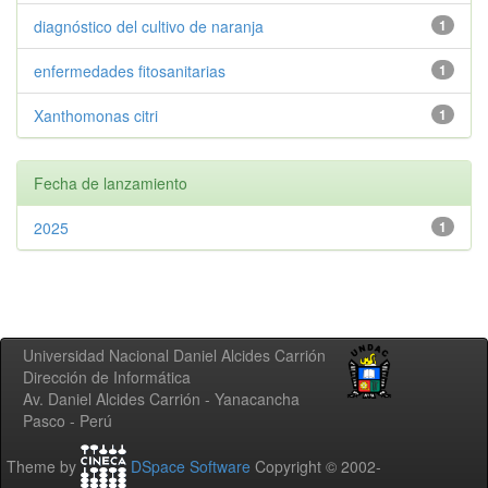
diagnóstico del cultivo de naranja
1
enfermedades fitosanitarias
1
Xanthomonas citri
1
Fecha de lanzamiento
2025
1
Universidad Nacional Daniel Alcides Carrión
Dirección de Informática
Av. Daniel Alcides Carrión - Yanacancha
Pasco - Perú
Theme by
DSpace Software
Copyright © 2002-