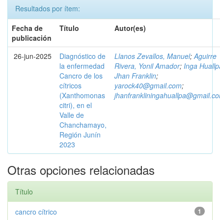
Resultados por ítem:
Fecha de
Título
Autor(es)
publicación
26-jun-2025
Diagnóstico de
Llanos Zevallos, Manuel
;
Aguirre
la enfermedad
Rivera, Yonil Amador
;
Inga Huallp
Cancro de los
Jhan Franklin
;
cítricos
yarock40@gmail.com
;
(Xanthomonas
jhanfrankliningahuallpa@gmail.c
citri), en el
Valle de
Chanchamayo,
Región Junín
2023
Otras opciones relacionadas
Título
cancro cítrico
1