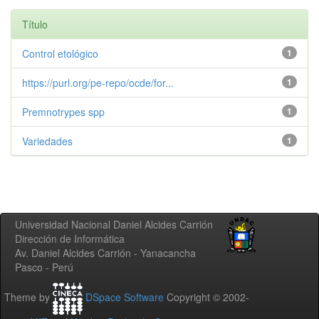
Título
Control etológico
1
https://purl.org/pe-repo/ocde/for...
1
Premnotrypes spp
1
Variedades
1
Universidad Nacional Daniel Alcides Carrión
Dirección de Informática
Av. Daniel Alcides Carrión - Yanacancha
Pasco - Perú
Theme by
DSpace Software
Copyright © 2002-