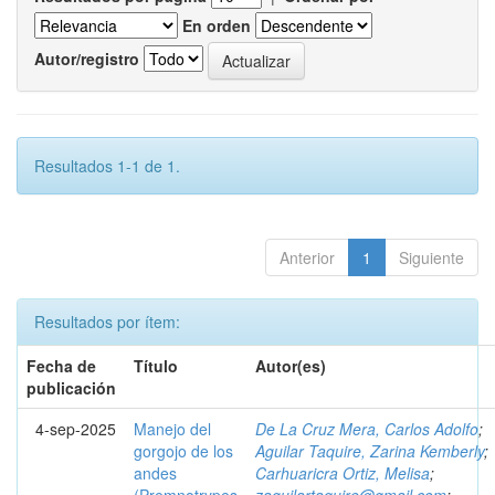
En orden
Autor/registro
Resultados 1-1 de 1.
Anterior
1
Siguiente
Resultados por ítem:
Fecha de
Título
Autor(es)
publicación
4-sep-2025
Manejo del
De La Cruz Mera, Carlos Adolfo
;
gorgojo de los
Aguilar Taquire, Zarina Kemberly
;
andes
Carhuaricra Ortiz, Melisa
;