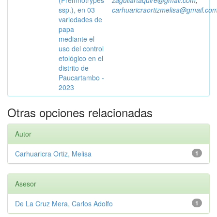
(Premnotrypes
zaguilartaquire@gmail.com
;
ssp.), en 03
carhuaricraortizmelisa@gmail.co
variedades de
papa
mediante el
uso del control
etológico en el
distrito de
Paucartambo -
2023
Otras opciones relacionadas
Autor
Carhuaricra Ortiz, Melisa
1
Asesor
De La Cruz Mera, Carlos Adolfo
1