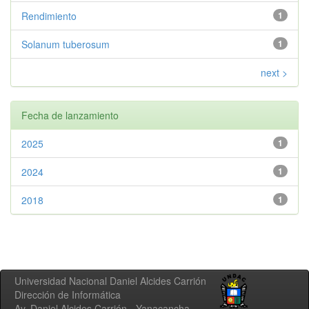
Rendimiento
1
Solanum tuberosum
1
next >
Fecha de lanzamiento
2025
1
2024
1
2018
1
Universidad Nacional Daniel Alcides Carrión
Dirección de Informática
Av. Daniel Alcides Carrión - Yanacancha