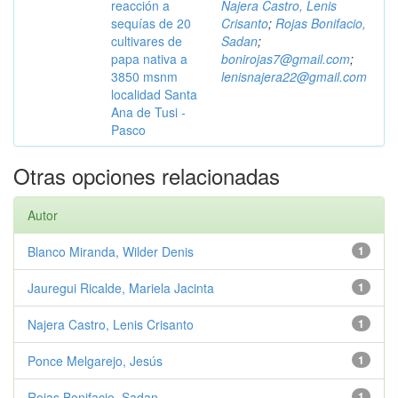
reacción a
Najera Castro, Lenis
sequías de 20
Crisanto
;
Rojas Bonifacio,
cultivares de
Sadan
;
papa nativa a
bonirojas7@gmail.com
;
3850 msnm
lenisnajera22@gmail.com
localidad Santa
Ana de Tusi -
Pasco
Otras opciones relacionadas
Autor
Blanco Miranda, Wilder Denis
1
Jauregui Ricalde, Mariela Jacinta
1
Najera Castro, Lenis Crisanto
1
Ponce Melgarejo, Jesús
1
Rojas Bonifacio, Sadan
1