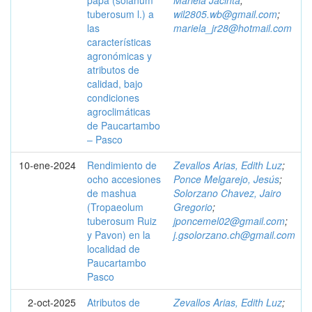
papa (solanum
Mariela Jacinta
;
tuberosum l.) a
wil2805.wb@gmail.com
;
las
mariela_jr28@hotmail.com
características
agronómicas y
atributos de
calidad, bajo
condiciones
agroclimáticas
de Paucartambo
– Pasco
10-ene-2024
Rendimiento de
Zevallos Arias, Edith Luz
;
ocho accesiones
Ponce Melgarejo, Jesús
;
de mashua
Solorzano Chavez, Jairo
(Tropaeolum
Gregorio
;
tuberosum Ruiz
jponcemel02@gmail.com
;
y Pavon) en la
j.gsolorzano.ch@gmail.com
localidad de
Paucartambo
Pasco
2-oct-2025
Atributos de
Zevallos Arias, Edith Luz
;