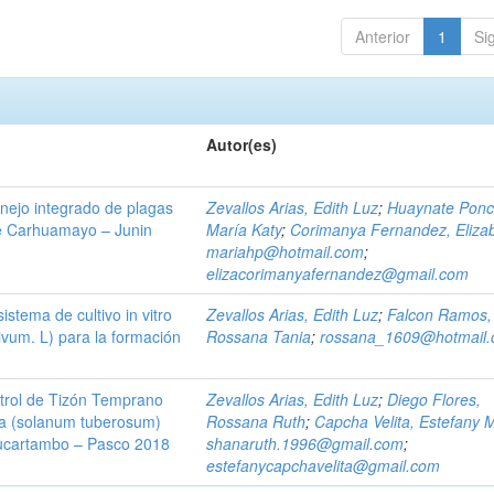
Anterior
1
Si
Autor(es)
nejo integrado de plagas
Zevallos Arias, Edith Luz
;
Huaynate Ponc
 de Carhuamayo – Junin
María Katy
;
Corimanya Fernandez, Eliza
mariahp@hotmail.com
;
elizacorimanyafernandez@gmail.com
istema de cultivo in vitro
Zevallos Arias, Edith Luz
;
Falcon Ramos,
tivum. L) para la formación
Rossana Tania
;
rossana_1609@hotmail
ntrol de Tizón Temprano
Zevallos Arias, Edith Luz
;
Diego Flores,
papa (solanum tuberosum)
Rossana Ruth
;
Capcha Velita, Estefany 
Paucartambo – Pasco 2018
shanaruth.1996@gmail.com
;
estefanycapchavelita@gmail.com