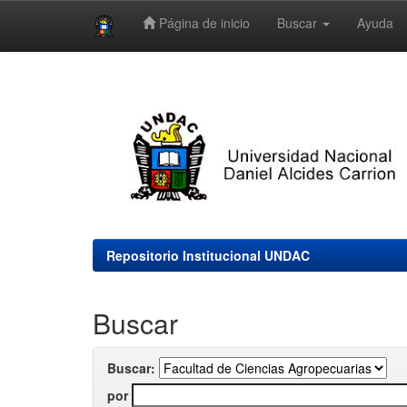
Página de inicio
Buscar
Ayuda
Skip
navigation
Repositorio Institucional UNDAC
Buscar
Buscar:
por