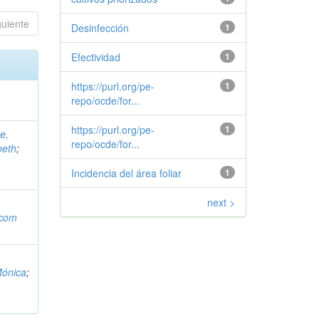
guiente
Desinfección
1
Efectividad
1
https://purl.org/pe-
1
repo/ocde/for...
https://purl.org/pe-
1
e,
repo/ocde/for...
beth
;
Incidencia del área foliar
1
next >
.com
Mónica
;