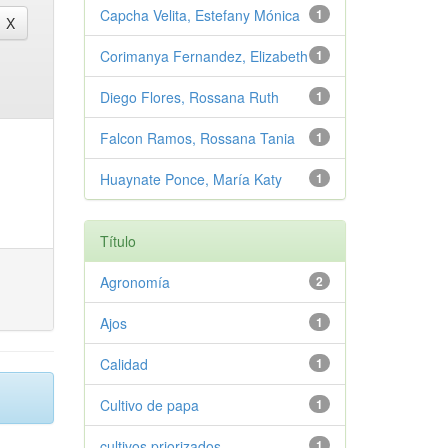
Capcha Velita, Estefany Mónica
1
Corimanya Fernandez, Elizabeth
1
Diego Flores, Rossana Ruth
1
Falcon Ramos, Rossana Tania
1
Huaynate Ponce, María Katy
1
Título
Agronomía
2
Ajos
1
Calidad
1
Cultivo de papa
1
cultivos priorizados
1