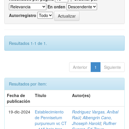
En orden
Autor/registro
Resultados 1-1 de 1.
Anterior
1
Siguiente
Resultados por ítem:
Fecha de
Título
Autor(es)
publicación
19-dic-2024
Establecimiento
Rodriguez Vargas, Aníbal
de Pennisetum
Raúl
;
Albengrin Cano,
purpureum vc CT
Jhoseph Harold
;
Ruffner