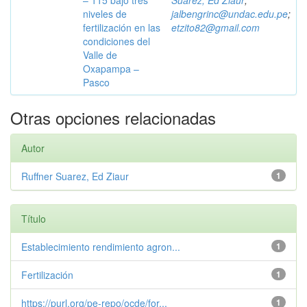
– 115 bajo tres
Suarez, Ed Ziaur
;
niveles de
jalbengrinc@undac.edu.pe
;
fertilización en las
etzito82@gmail.com
condiciones del
Valle de
Oxapampa –
Pasco
Otras opciones relacionadas
Autor
Ruffner Suarez, Ed Ziaur
1
Título
Establecimiento rendimiento agron...
1
Fertilización
1
https://purl.org/pe-repo/ocde/for...
1