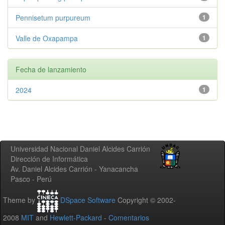
Pennisetum purpureum
1
Valle de Oxapampa
1
Fecha de lanzamiento
2024
1
Universidad Nacional Daniel Alcides Carrión
Dirección de Informática
Av. Daniel Alcides Carrión - Yanacancha
Pasco - Perú
Theme by
DSpace Software
Copyright © 2002-
2008
MIT
and
Hewlett-Packard
-
Comentarios