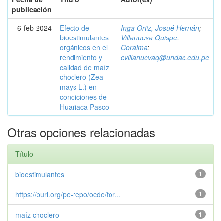
publicación
6-feb-2024
Efecto de
Inga Ortiz, Josué Hernán
;
bioestimulantes
Villanueva Quispe,
orgánicos en el
Coraima
;
rendimiento y
cvillanuevaq@undac.edu.pe
calidad de maíz
choclero (Zea
mays L.) en
condiciones de
Huariaca Pasco
Otras opciones relacionadas
Título
bioestimulantes
1
https://purl.org/pe-repo/ocde/for...
1
maíz choclero
1