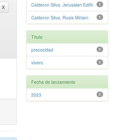
Calderon Silva, Jerusalen Edith
1
Calderon Silva, Rusia Miriam
1
Título
precocidad
1
vivero
1
Fecha de lanzamiento
2023
1