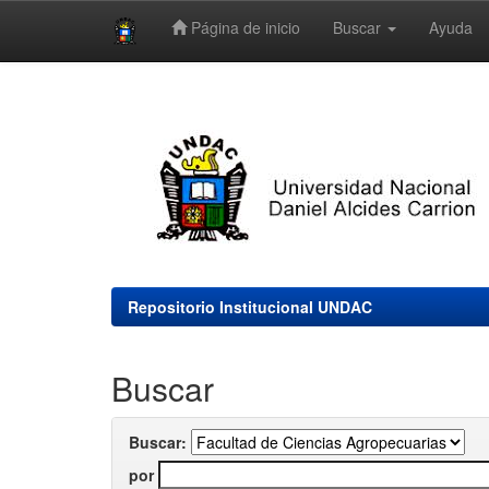
Página de inicio
Buscar
Ayuda
Skip
navigation
Repositorio Institucional UNDAC
Buscar
Buscar:
por