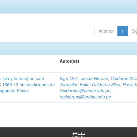
Anterior
1
Si
Autor(es)
 isla y humus) en café
Inga Ortiz, Josué Hernán
;
Calderon Silv
C 1669-13 en condiciones de
Jerusalen Edith
;
Calderon Silva, Rusia 
 Oxapampa Pasco
jcalderons@undac.edu.pe
;
rcalderons@undac.edu.pe