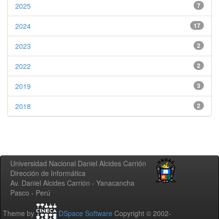
2025
7
2024
17
2023
2
2022
2
2019
3
2018
2
Universidad Nacional Daniel Alcides Carrión
Dirección de Informática
Av. Daniel Alcides Carrión - Yanacancha
Pasco - Perú
Theme by
DSpace Software
Copyright © 2002-