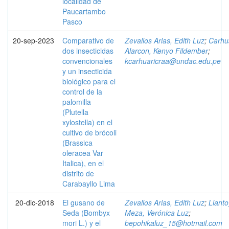
localidad de
Paucartambo
Pasco
20-sep-2023
Comparativo de
Zevallos Arias, Edith Luz
;
Carhu
dos insecticidas
Alarcon, Kenyo Fildember
;
convencionales
kcarhuaricraa@undac.edu.pe
y un insecticida
biológico para el
control de la
palomilla
(Plutella
xylostella) en el
cultivo de brócoli
(Brassica
oleracea Var
Italica), en el
distrito de
Carabayllo Lima
20-dic-2018
El gusano de
Zevallos Arias, Edith Luz
;
Llanto
Seda (Bombyx
Meza, Verónica Luz
;
mori L.) y el
bepohikaluz_15@hotmail.com