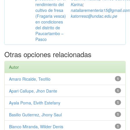
rendimiento del
Karina
;
cultivo de fresa
nataliarementeria15@gmail.co
(Fragaria vesca)
katorresc@undac.edu.pe
en condiciones
del distrito de
Paucartambo –
Pasco
Otras opciones relacionadas
Autor
Amaro Ricalde, Teofilo
1
Apari Callupe, Jhon Dante
1
Ayala Poma, Elvith Estefany
1
Basilio Gutierrez, Jhony Saul
1
Blanco Miranda, Wilder Denis
1