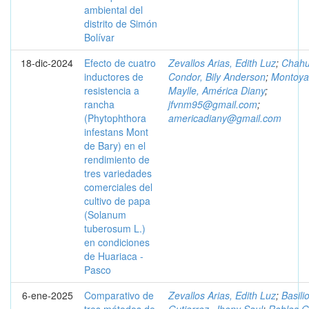
ambiental del
distrito de Simón
Bolívar
18-dic-2024
Efecto de cuatro
Zevallos Arias, Edith Luz
;
Chah
inductores de
Condor, Bily Anderson
;
Montoya
resistencia a
Maylle, América Diany
;
rancha
jfvnm95@gmail.com
;
(Phytophthora
americadiany@gmail.com
infestans Mont
de Bary) en el
rendimiento de
tres variedades
comerciales del
cultivo de papa
(Solanum
tuberosum L.)
en condiciones
de Huariaca -
Pasco
6-ene-2025
Comparativo de
Zevallos Arias, Edith Luz
;
Basili