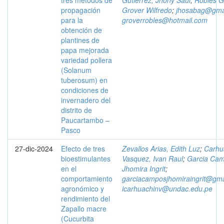
tres métodos de
Gutierrez, Jhony Saul
;
Robles G
propagación
Grover Wilfredo
;
jhosabag@gma
para la
groverrobles@hotmail.com
obtención de
plantines de
papa mejorada
variedad pollera
(Solanum
tuberosum) en
condiciones de
invernadero del
distrito de
Paucartambo –
Pasco
27-dic-2024
Efecto de tres
Zevallos Arias, Edith Luz
;
Carhu
bioestimulantes
Vasquez, Ivan Raul
;
Garcia Cam
en el
Jhomira Ingrit
;
comportamiento
garciacamposjhomiraingrit@gma
agronómico y
icarhuachinv@undac.edu.pe
rendimiento del
Zapallo macre
(Cucurbita