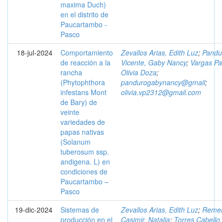
maxima Duch)
en el distrito de
Paucartambo -
Pasco
18-jul-2024
Comportamiento
Zevallos Arias, Edith Luz
;
Pandu
de reacción a la
Vicente, Gaby Nancy
;
Vargas Pa
rancha
Olivia Doza
;
(Phytophthora
pandurogabynancy@gmail
;
infestans Mont
olivia.vp2312@gmail.com
de Bary) de
veinte
variedades de
papas nativas
(Solanum
tuberosum ssp.
andigena. L) en
condiciones de
Paucartambo –
Pasco
19-dic-2024
Sistemas de
Zevallos Arias, Edith Luz
;
Remen
producción en el
Casimir, Natalia
;
Torres Cabello,