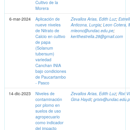
Cultivo de la
Morera
6-mar-2024
Aplicación de
Zevallos Arias, Edith Luz
;
Estrel
nueve niveles
Anticona, Lurgia
;
Leon Cotera, 
de Nitrato de
mleonc@undac.edu.pe
;
Calcio en cultivo
kerithestrella.28@gmail.com
de papa
(Solanum
tubersum)
variedad
Canchan INIA
bajo condiciones
de Paucartambo
- Pasco
14-dic-2023
Niveles de
Zevallos Arias, Edith Luz
;
Rixi Vi
contaminación
Gina Haydi
;
grixiv@undac.edu.
por plomo en
suelos de uso
agropecuario
como indicador
del impacto