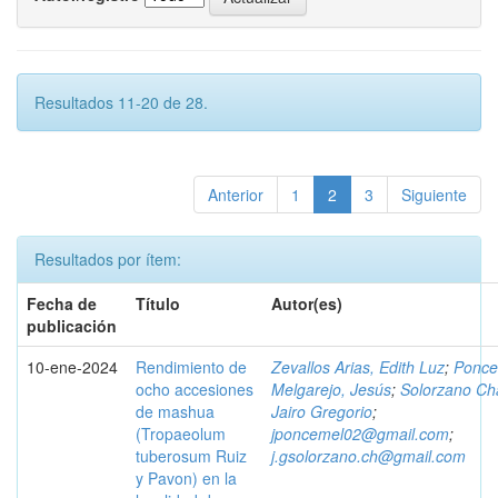
Resultados 11-20 de 28.
Anterior
1
2
3
Siguiente
Resultados por ítem:
Fecha de
Título
Autor(es)
publicación
10-ene-2024
Rendimiento de
Zevallos Arias, Edith Luz
;
Ponce
ocho accesiones
Melgarejo, Jesús
;
Solorzano Ch
de mashua
Jairo Gregorio
;
(Tropaeolum
jponcemel02@gmail.com
;
tuberosum Ruiz
j.gsolorzano.ch@gmail.com
y Pavon) en la