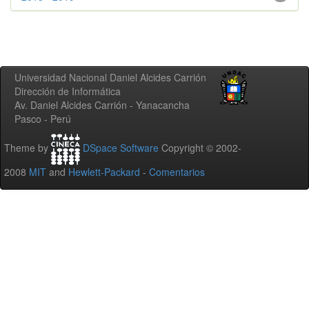
Universidad Nacional Daniel Alcides Carrión
Dirección de Informática
Av. Daniel Alcides Carrión - Yanacancha
Pasco - Perú
Theme by
DSpace Software
Copyright © 2002-
2008
MIT
and
Hewlett-Packard
-
Comentarios