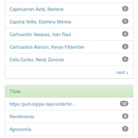
Cajahuaman Avila, Marlene
1
Capcha Velita, Estefany Mónica
1
Carhuachin Vasquez, Ivan Raul
1
Carhuaricra Alarcon, Kenyo Fildember
1
Celis Cortez, Neidy Zenovia
1
next >
Título
https://purl.org/pe-repo/ocde/for...
15
Rendimiento
9
Agronomía
7