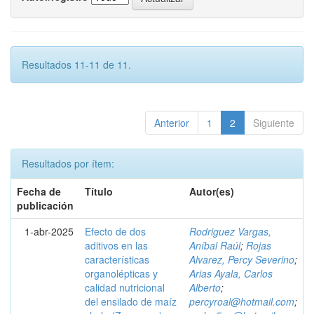
Resultados 11-11 de 11.
Anterior
1
2
Siguiente
Resultados por ítem:
Fecha de
Título
Autor(es)
publicación
1-abr-2025
Efecto de dos
Rodriguez Vargas,
aditivos en las
Aníbal Raúl
;
Rojas
características
Alvarez, Percy Severino
;
organolépticas y
Arias Ayala, Carlos
calidad nutricional
Alberto
;
del ensilado de maíz
percyroal@hotmail.com
;