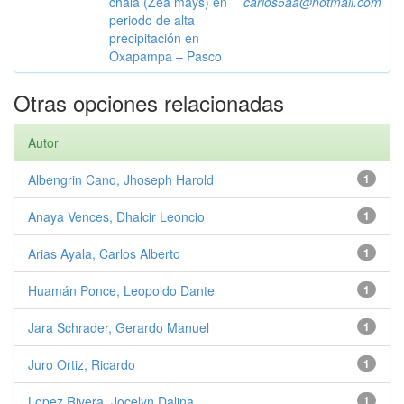
chala (Zea mays) en
carlos5aa@hotmail.com
periodo de alta
precipitación en
Oxapampa – Pasco
Otras opciones relacionadas
Autor
Albengrin Cano, Jhoseph Harold
1
Anaya Vences, Dhalcir Leoncio
1
Arias Ayala, Carlos Alberto
1
Huamán Ponce, Leopoldo Dante
1
Jara Schrader, Gerardo Manuel
1
Juro Ortiz, Ricardo
1
Lopez Rivera, Jocelyn Dalina
1