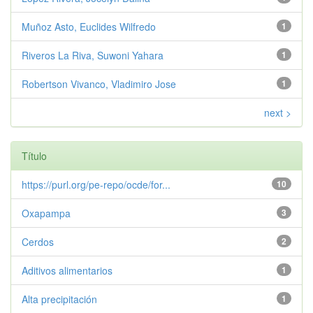
Muñoz Asto, Euclides Wilfredo
1
Riveros La Riva, Suwoni Yahara
1
Robertson Vivanco, Vladimiro Jose
1
next >
Título
https://purl.org/pe-repo/ocde/for...
10
Oxapampa
3
Cerdos
2
Aditivos alimentarios
1
Alta precipitación
1