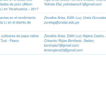
edades de poro (Allium
Yolinda Elia
;
yolindaeco31@gmail.com
y.) en Yanahuanca – 2017
gentes en el rendimiento
Zevallos Arias, Edith Luz
;
Ureta Gonzales
a L) en el distrito de
zuretag@undac.edu.pe
 cultivares de papa nativa
Zevallos Arias, Edith Luz
;
Najera Castro, 
Tusi - Pasco
Crisanto
;
Rojas Bonifacio, Sadan
;
bonirojas7@gmail.com
;
lenisnajera22@gmail.com