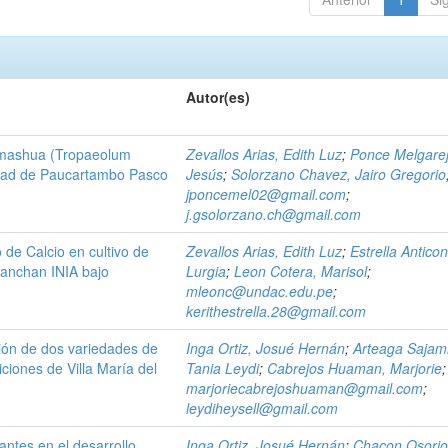
Autor(es)
 mashua (Tropaeolum
Zevallos Arias, Edith Luz
;
Ponce Melgarej
idad de Paucartambo Pasco
Jesús
;
Solorzano Chavez, Jairo Gregorio
jponcemel02@gmail.com
;
j.gsolorzano.ch@gmail.com
 de Calcio en cultivo de
Zevallos Arias, Edith Luz
;
Estrella Antico
anchan INIA bajo
Lurgia
;
Leon Cotera, Marisol
;
mleonc@undac.edu.pe
;
kerithestrella.28@gmail.com
ión de dos variedades de
Inga Ortiz, Josué Hernán
;
Arteaga Sajami
iciones de Villa María del
Tania Leydi
;
Cabrejos Huaman, Marjorie
;
marjoriecabrejoshuaman@gmail.com
;
leydiheysell@gmail.com
antes en el desarrollo
Inga Ortiz, Josué Hernán
;
Chacon Osorio