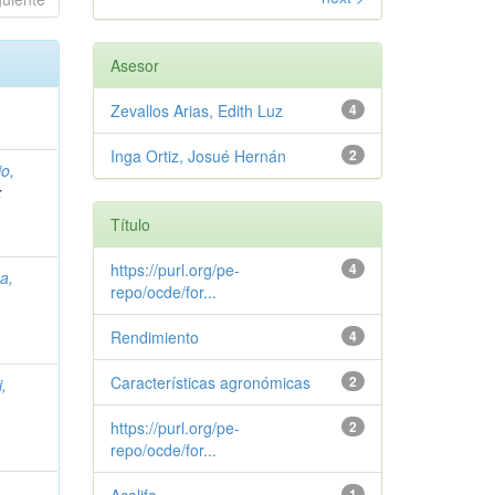
Asesor
Zevallos Arias, Edith Luz
4
Inga Ortiz, Josué Hernán
2
o,
;
Título
https://purl.org/pe-
4
na,
repo/ocde/for...
Rendimiento
4
Características agronómicas
2
,
https://purl.org/pe-
2
repo/ocde/for...
,
1