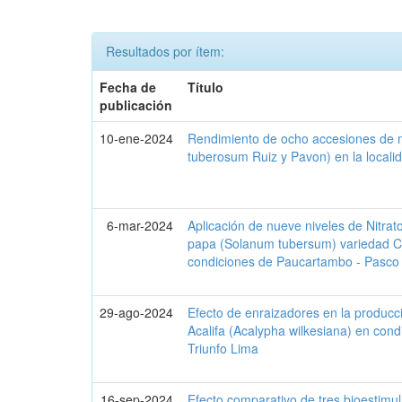
Resultados por ítem:
Fecha de
Título
publicación
10-ene-2024
Rendimiento de ocho accesiones de
tuberosum Ruiz y Pavon) en la local
6-mar-2024
Aplicación de nueve niveles de Nitrato
papa (Solanum tubersum) variedad C
condiciones de Paucartambo - Pasco
29-ago-2024
Efecto de enraizadores en la producc
Acalifa (Acalypha wilkesiana) en cond
Triunfo Lima
16-sep-2024
Efecto comparativo de tres bioestimul