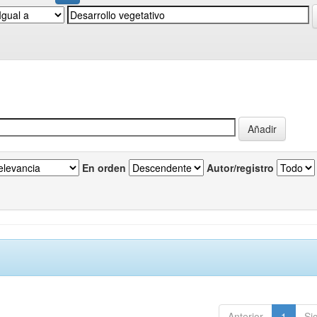
En orden
Autor/registro
Anterior
1
Si