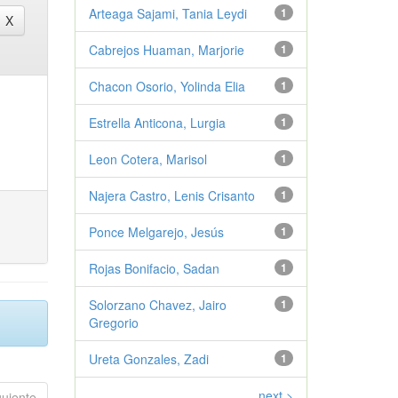
Arteaga Sajami, Tania Leydi
1
Cabrejos Huaman, Marjorie
1
Chacon Osorio, Yolinda Elia
1
Estrella Anticona, Lurgia
1
Leon Cotera, Marisol
1
Najera Castro, Lenis Crisanto
1
Ponce Melgarejo, Jesús
1
Rojas Bonifacio, Sadan
1
Solorzano Chavez, Jairo
1
Gregorio
Ureta Gonzales, Zadi
1
next >
guiente