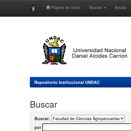
Página de inicio
Buscar
Ayuda
Skip
navigation
Repositorio Institucional UNDAC
Buscar
Buscar:
por