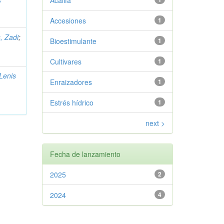
Acalifa
Accesiones
1
, Zadi
;
Bioestimulante
1
Cultivares
1
Lenis
Enraizadores
1
Estrés hídrico
1
next >
Fecha de lanzamiento
2025
2
2024
4