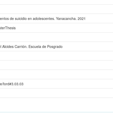
ntentos de suicidio en adolescentes. Yanacancha. 2021
sterThesis
l Alcides Carrión. Escuela de Posgrado
de/ford#3.03.03