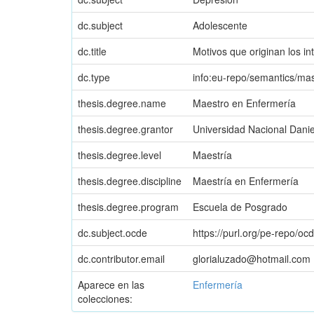
dc.subject
Adolescente
dc.title
Motivos que originan los i
dc.type
info:eu-repo/semantics/ma
thesis.degree.name
Maestro en Enfermería
thesis.degree.grantor
Universidad Nacional Danie
thesis.degree.level
Maestría
thesis.degree.discipline
Maestría en Enfermería
thesis.degree.program
Escuela de Posgrado
dc.subject.ocde
https://purl.org/pe-repo/oc
dc.contributor.email
glorialuzado@hotmail.com
Aparece en las
Enfermería
colecciones: