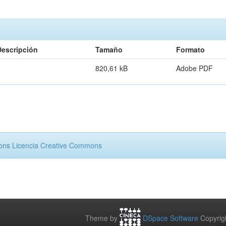
Descripción
Tamaño
Formato
820,61 kB
Adobe PDF
mons
Licencia Creative Commons
Theme by
DSpace Software
Copyrig