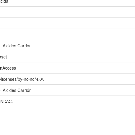
cida.
l Alcides Carrión
aset
enAccess
licenses/by-nc-nd/4.0/.
l Alcides Carrión
 UNDAC.