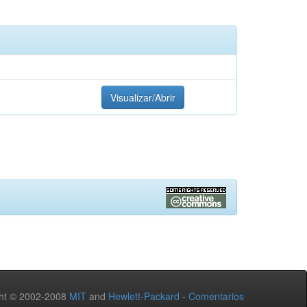
Visualizar/Abrir
ht © 2002-2008
MIT
and
Hewlett-Packard
-
Comentarios