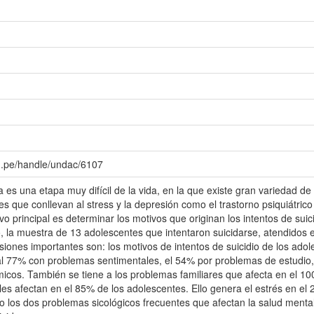
du.pe/handle/undac/6107
 es una etapa muy difícil de la vida, en la que existe gran variedad de 
res que conllevan al stress y la depresión como el trastorno psiquiátri
tivo principal es determinar los motivos que originan los intentos de su
o, la muestra de 13 adolescentes que intentaron suicidarse, atendidos 
siones importantes son: los motivos de intentos de suicidio de los adol
l 77% con problemas sentimentales, el 54% por problemas de estudio, 
os. También se tiene a los problemas familiares que afecta en el 10
es afectan en el 85% de los adolescentes. Ello genera el estrés en el 
o los dos problemas sicológicos frecuentes que afectan la salud menta