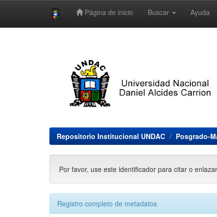
Página de inicio
Buscar
Ayuda
Skip
navigation
Repositorio Institucional UNDAC
Posgrado-Ma
Por favor, use este identificador para citar o enlaza
Registro completo de metadatos