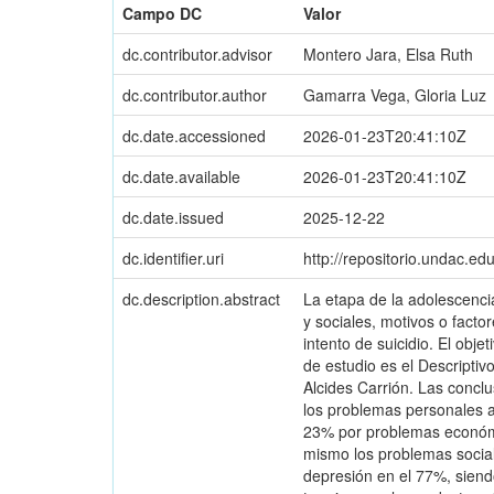
Campo DC
Valor
dc.contributor.advisor
Montero Jara, Elsa Ruth
dc.contributor.author
Gamarra Vega, Gloria Luz
dc.date.accessioned
2026-01-23T20:41:10Z
dc.date.available
2026-01-23T20:41:10Z
dc.date.issued
2025-12-22
dc.identifier.uri
http://repositorio.undac.e
dc.description.abstract
La etapa de la adolescencia
y sociales, motivos o facto
intento de suicidio. El obje
de estudio es el Descriptiv
Alcides Carrión. Las conclu
los problemas personales a
23% por problemas económic
mismo los problemas social
depresión en el 77%, siend