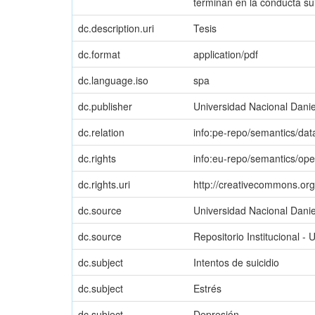
terminan en la conducta sui
dc.description.uri
Tesis
dc.format
application/pdf
dc.language.iso
spa
dc.publisher
Universidad Nacional Danie
dc.relation
info:pe-repo/semantics/dat
dc.rights
info:eu-repo/semantics/op
dc.rights.uri
http://creativecommons.org/
dc.source
Universidad Nacional Danie
dc.source
Repositorio Institucional -
dc.subject
Intentos de suicidio
dc.subject
Estrés
dc.subject
Depresión