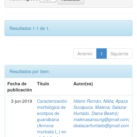
Resultados 1-1 de 1.
Anterior
1
Siguiente
Resultados por ítem:
Fecha de
Título
Autor(es)
publicación
3-jun-2019
Caracterización
Hilario Román, Nilda
;
Apaza
morfológica de
Sucapuca, Malena
;
Salazar
ecotipos de
Hurtado, Diana Beatriz
;
guanábana
malenasansung@gmail.com
;
(Annona
dsalazarhurtado@gmail.com
muricata L.) en