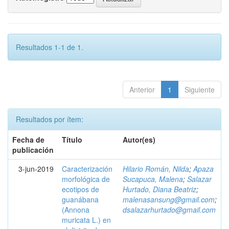
Resultados 1-1 de 1.
Anterior
1
Siguiente
Resultados por ítem:
Fecha de
Título
Autor(es)
publicación
3-jun-2019
Caracterización
Hilario Román, Nilda
;
Apaza
morfológica de
Sucapuca, Malena
;
Salazar
ecotipos de
Hurtado, Diana Beatriz
;
guanábana
malenasansung@gmail.com
;
(Annona
dsalazarhurtado@gmail.com
muricata L.) en