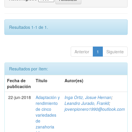
Resultados 1-1 de 1.
Anterior
1
Siguiente
Resultados por ítem:
Fecha de
Título
Autor(es)
publicación
22-jun-2018
Adaptación y
Inga Ortiz, Josue Hernan
;
rendimiento
Leandro Jurado, Frankli
;
de cinco
jovenpionero1990@outlook.com
variedades
de
zanahoria