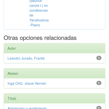
(daucus
carota l.) en
condiciones
de
Yanahuanca
-Pasco
Otras opciones relacionadas
Autor
Leandro Jurado, Frankli
1
Asesor
Inga Ortiz, Josue Hernan
1
Título
Adaptación y rendimiento
1