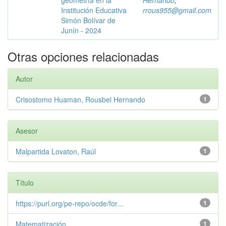
geometría en la
Hernando
;
Institución Educativa
rrous955@gmail.com
Simón Bolívar de
Junín - 2024
Otras opciones relacionadas
Autor
Crisostomo Huaman, Rousbel Hernando
1
Asesor
Malpartida Lovaton, Raúl
1
Título
https://purl.org/pe-repo/ocde/for...
1
Matematización
1