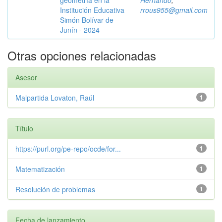
geometría en la
Hernando
;
Institución Educativa
rrous955@gmail.com
Simón Bolívar de
Junín - 2024
Otras opciones relacionadas
Asesor
Malpartida Lovaton, Raúl
1
Título
https://purl.org/pe-repo/ocde/for...
1
Matematización
1
Resolución de problemas
1
Fecha de lanzamiento