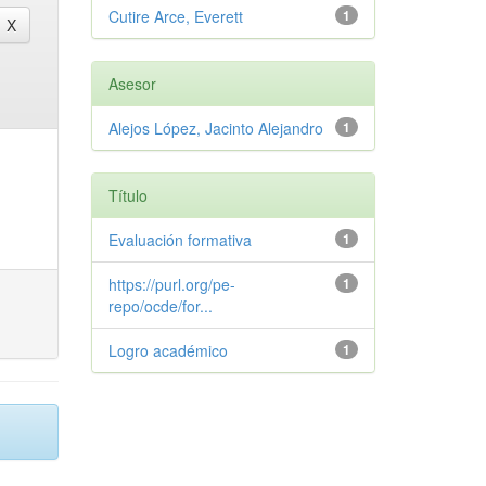
Cutire Arce, Everett
1
Asesor
Alejos López, Jacinto Alejandro
1
Título
Evaluación formativa
1
https://purl.org/pe-
1
repo/ocde/for...
Logro académico
1