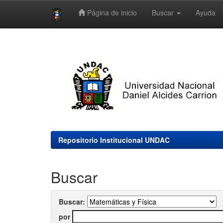
Página de inicio
Buscar
Ayuda
Skip
navigation
Repositorio Institucional UNDAC
Buscar
Buscar:
por