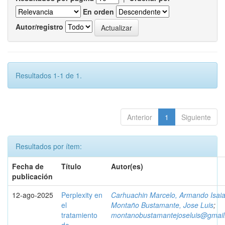
En orden
Autor/registro
Resultados 1-1 de 1.
Anterior
1
Siguiente
Resultados por ítem:
Fecha de
Título
Autor(es)
publicación
12-ago-2025
Perplexity en
Carhuachin Marcelo, Armando Isai
el
Montaño Bustamante, Jose Luis
;
tratamiento
montanobustamantejoseluis@gmai