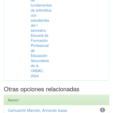
de
fundamentos
de aritmética
con
estudiantes
del I
semestre,
Escuela de
Formación
Profesional
de
Educación
Secundaria
de la
UNDAC,
2024
Otras opciones relacionadas
Asesor
Carhuachin Marcelo, Armando Isaias
1