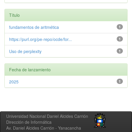
Título
fundamentos de aritmética
1
https://purl.org/pe-repo/ocde/for...
1
Uso de perplexity
1
Fecha de lanzamiento
2025
1
Universidad Nacional Daniel Alcides Carrión
Dirección de Informática
Av. Daniel Alcides Carrión - Yanacancha