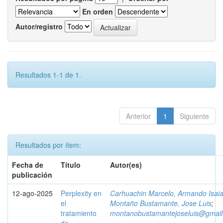
En orden
Autor/registro
Resultados 1-1 de 1.
Anterior
1
Siguiente
Resultados por ítem:
Fecha de
Título
Autor(es)
publicación
12-ago-2025
Perplexity en
Carhuachin Marcelo, Armando Isai
el
Montaño Bustamante, Jose Luis
;
tratamiento
montanobustamantejoseluis@gmai