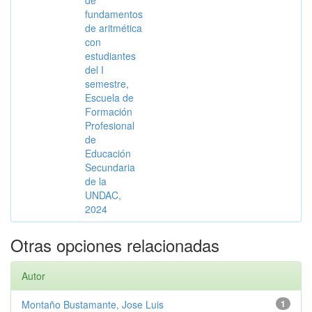
de
fundamentos
de aritmética
con
estudiantes
del I
semestre,
Escuela de
Formación
Profesional
de
Educación
Secundaria
de la
UNDAC,
2024
Otras opciones relacionadas
Autor
Montaño Bustamante, Jose Luis
1