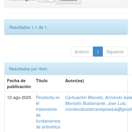
Resultados 1-1 de 1.
Anterior
1
Siguiente
Resultados por ítem:
Fecha de
Título
Autor(es)
publicación
12-ago-2025
Perplexity en
Carhuachin Marcelo, Armando Isai
el
Montaño Bustamante, Jose Luis
;
tratamiento
montanobustamantejoseluis@gmai
de
fundamentos
de aritmética