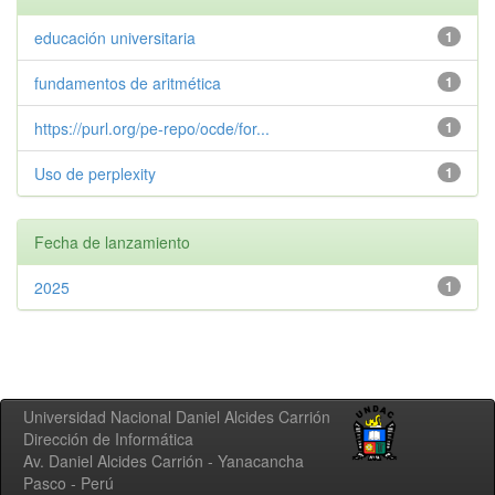
educación universitaria
1
fundamentos de aritmética
1
https://purl.org/pe-repo/ocde/for...
1
Uso de perplexity
1
Fecha de lanzamiento
2025
1
Universidad Nacional Daniel Alcides Carrión
Dirección de Informática
Av. Daniel Alcides Carrión - Yanacancha
Pasco - Perú