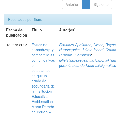
Anterior
1
Siguiente
Resultados por ítem:
Fecha de
Título
Autor(es)
publicación
13-mar-2025
Estilos de
Espinoza Apolinario, Ulises
;
Reyes
aprendizaje y
Huaricapcha, Julieta Isabel
;
Condo
competencias
Huamali, Geronimo
;
comunicativas
julietaisabelreyeshuaricapcha@gm
en
geronimocondorhuamali@gmail.c
estudiantes
de quinto
grado de
secundaria de
la Institución
Educativa
Emblemática
María Parado
de Bellido –