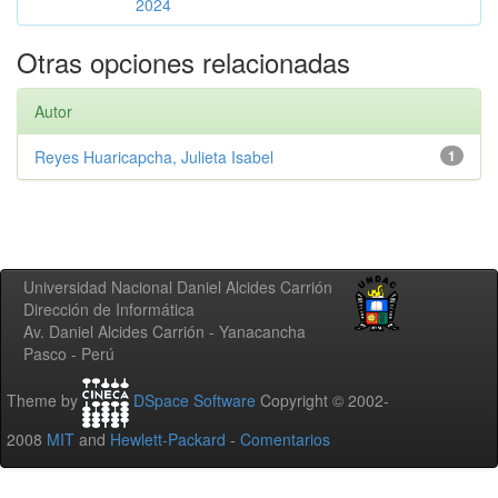
2024
Otras opciones relacionadas
Autor
Reyes Huaricapcha, Julieta Isabel
1
Universidad Nacional Daniel Alcides Carrión
Dirección de Informática
Av. Daniel Alcides Carrión - Yanacancha
Pasco - Perú
Theme by
DSpace Software
Copyright © 2002-
2008
MIT
and
Hewlett-Packard
-
Comentarios