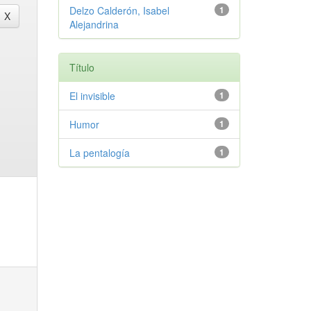
Delzo Calderón, Isabel
1
Alejandrina
Título
El invisible
1
Humor
1
La pentalogía
1