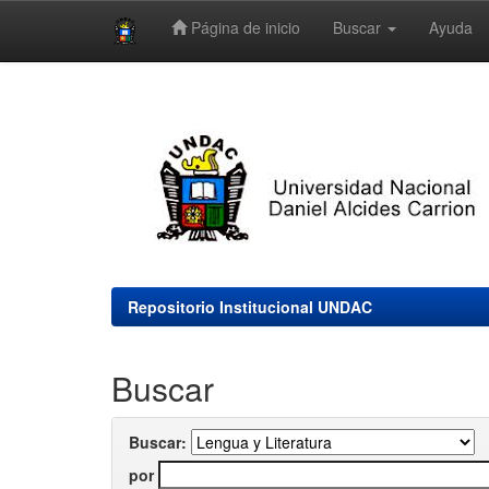
Página de inicio
Buscar
Ayuda
Skip
navigation
Repositorio Institucional UNDAC
Buscar
Buscar:
por