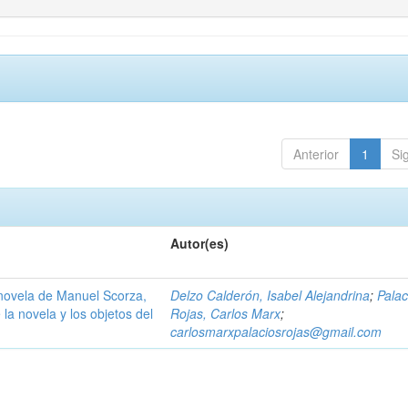
Anterior
1
Si
Autor(es)
 novela de Manuel Scorza,
Delzo Calderón, Isabel Alejandrina
;
Palac
 la novela y los objetos del
Rojas, Carlos Marx
;
carlosmarxpalaciosrojas@gmail.com