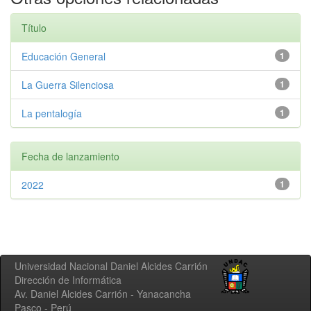
Título
Educación General
1
La Guerra Silenciosa
1
La pentalogía
1
Fecha de lanzamiento
2022
1
Universidad Nacional Daniel Alcides Carrión
Dirección de Informática
Av. Daniel Alcides Carrión - Yanacancha
Pasco - Perú