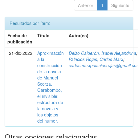
Anterior
1
Siguiente
Resultados por ítem:
Fecha de
Título
Autor(es)
publicación
21-dic-2022
Aproximación
Delzo Calderón, Isabel Alejandrina
;
a la
Palacios Rojas, Carlos Marx
;
construcción
carlosmarxpalaciosrojas@gmail.co
de la novela
de Manuel
Scorza,
Garabombo,
el invisible:
estructura de
la novela y
los objetos
del humor.
Otras opciones relacionadas