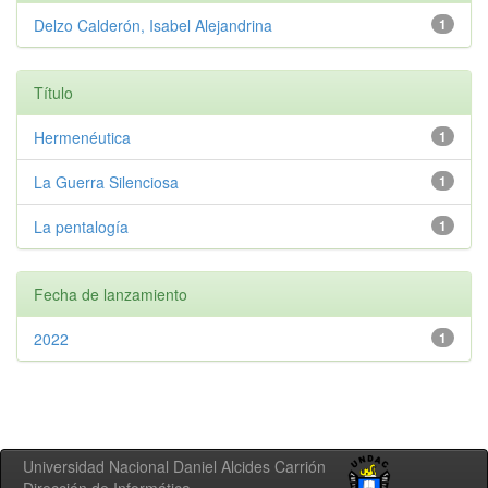
Delzo Calderón, Isabel Alejandrina
1
Título
Hermenéutica
1
La Guerra Silenciosa
1
La pentalogía
1
Fecha de lanzamiento
2022
1
Universidad Nacional Daniel Alcides Carrión