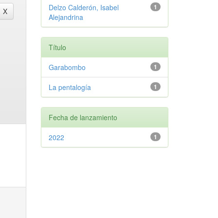
Delzo Calderón, Isabel
1
Alejandrina
Título
Garabombo
1
La pentalogía
1
Fecha de lanzamiento
2022
1