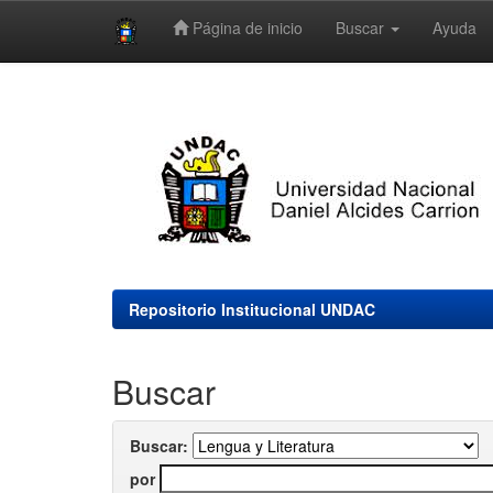
Página de inicio
Buscar
Ayuda
Skip
navigation
Repositorio Institucional UNDAC
Buscar
Buscar:
por