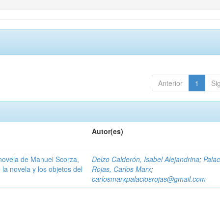
Anterior
1
Si
Autor(es)
 novela de Manuel Scorza,
Delzo Calderón, Isabel Alejandrina
;
Palac
 la novela y los objetos del
Rojas, Carlos Marx
;
carlosmarxpalaciosrojas@gmail.com