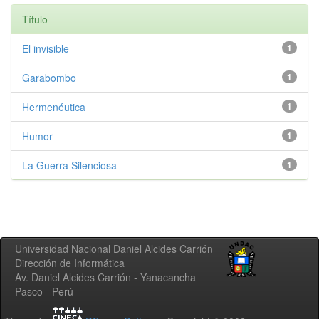
Título
El invisible
1
Garabombo
1
Hermenéutica
1
Humor
1
La Guerra Silenciosa
1
Universidad Nacional Daniel Alcides Carrión
Dirección de Informática
Av. Daniel Alcides Carrión - Yanacancha
Pasco - Perú