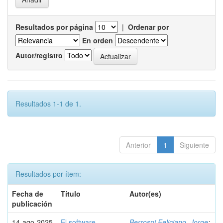
Resultados por página
|
Ordenar por
En orden
Autor/registro
Resultados 1-1 de 1.
Anterior
1
Siguiente
Resultados por ítem:
Fecha de
Título
Autor(es)
publicación
14-ago-2025
El software
Berrospi Feliciano, Jorge
;