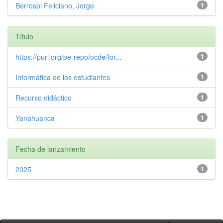
Berrospi Feliciano, Jorge
1
Título
https://purl.org/pe-repo/ocde/for...
1
Informática de los estudiantes
1
Recurso didáctico
1
Yanahuanca
1
Fecha de lanzamiento
2025
1