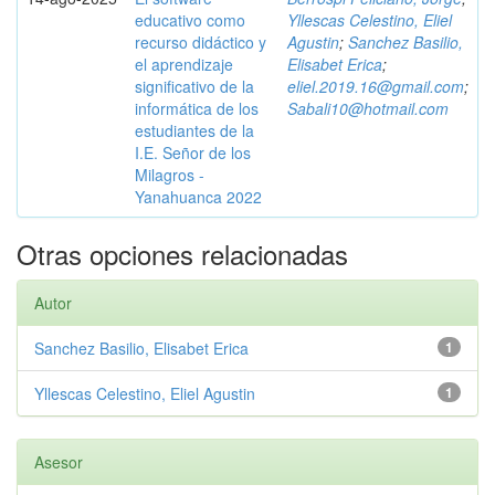
educativo como
Yllescas Celestino, Eliel
recurso didáctico y
Agustin
;
Sanchez Basilio,
el aprendizaje
Elisabet Erica
;
significativo de la
eliel.2019.16@gmail.com
;
informática de los
Sabali10@hotmail.com
estudiantes de la
I.E. Señor de los
Milagros -
Yanahuanca 2022
Otras opciones relacionadas
Autor
Sanchez Basilio, Elisabet Erica
1
Yllescas Celestino, Eliel Agustin
1
Asesor