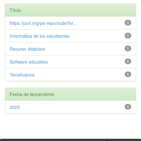
Título
https://purl.org/pe-repo/ocde/for...
1
Informática de los estudiantes
1
Recurso didáctico
1
Software educativo
1
Yanahuanca
1
Fecha de lanzamiento
2025
1