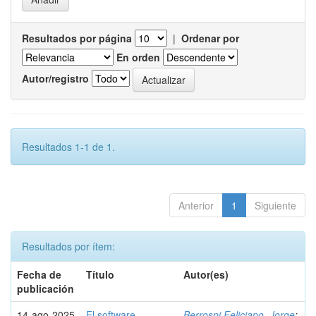
Resultados por página
|
Ordenar por
En orden
Autor/registro
Resultados 1-1 de 1.
Anterior
1
Siguiente
Resultados por ítem:
Fecha de
Título
Autor(es)
publicación
14-ago-2025
El software
Berrospi Feliciano, Jorge
;