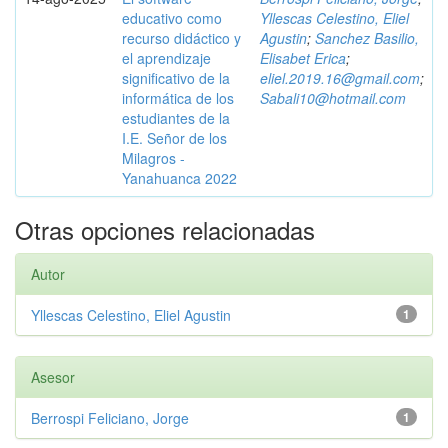
educativo como
Yllescas Celestino, Eliel
recurso didáctico y
Agustin
;
Sanchez Basilio,
el aprendizaje
Elisabet Erica
;
significativo de la
eliel.2019.16@gmail.com
;
informática de los
Sabali10@hotmail.com
estudiantes de la
I.E. Señor de los
Milagros -
Yanahuanca 2022
Otras opciones relacionadas
Autor
Yllescas Celestino, Eliel Agustin
1
Asesor
Berrospi Feliciano, Jorge
1