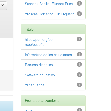
Sanchez Basilio, Elisabet Erica
1
Yllescas Celestino, Eliel Agustin
1
Título
https://purl.org/pe-
1
repo/ocde/for...
Informática de los estudiantes
1
Recurso didáctico
1
Software educativo
1
Yanahuanca
1
Fecha de lanzamiento
2025
1