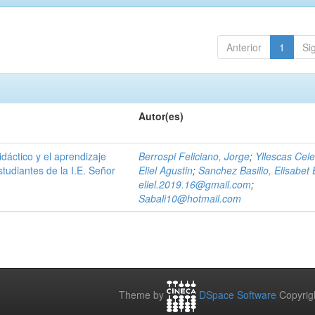
Anterior
1
Si
Autor(es)
dáctico y el aprendizaje
Berrospi Feliciano, Jorge
;
Yllescas Cele
estudiantes de la I.E. Señor
Eliel Agustin
;
Sanchez Basilio, Elisabet 
eliel.2019.16@gmail.com
;
Sabali10@hotmail.com
Theme by
DSpace Software
Copyrig