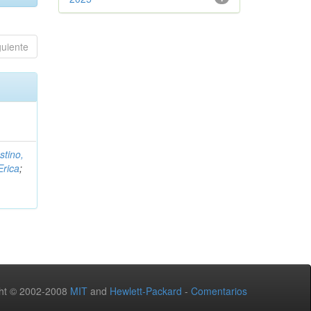
guiente
stino,
Erica
;
ht © 2002-2008
MIT
and
Hewlett-Packard
-
Comentarios