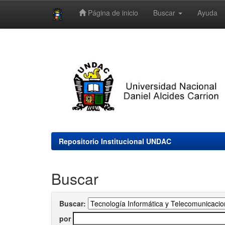
Página de inicio
Buscar
Ayuda
Skip
navigation
Repositorio Institucional UNDAC
Buscar
Buscar:
por