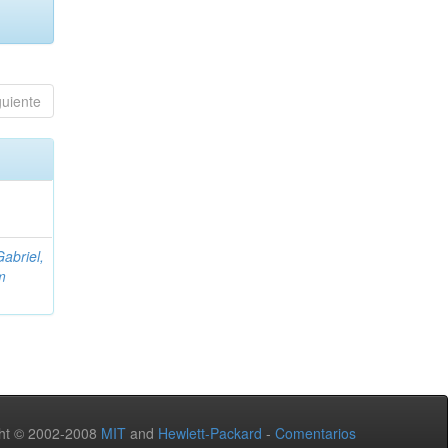
guiente
abriel,
m
ht © 2002-2008
MIT
and
Hewlett-Packard
-
Comentarios