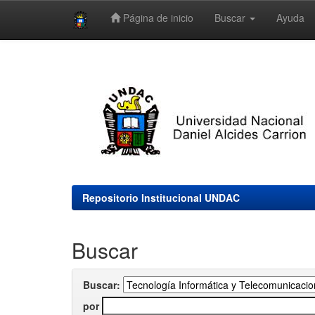
Página de inicio
Buscar
Ayuda
Skip
navigation
Repositorio Institucional UNDAC
Buscar
Buscar:
por