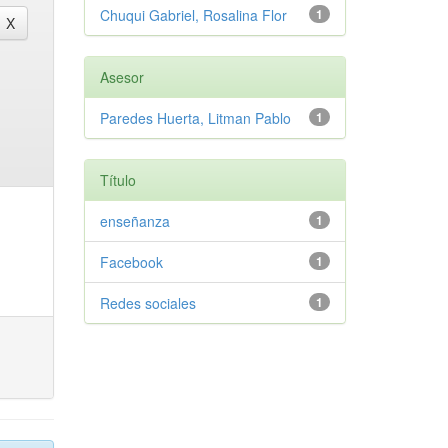
Chuqui Gabriel, Rosalina Flor
1
Asesor
Paredes Huerta, Litman Pablo
1
Título
enseñanza
1
Facebook
1
Redes sociales
1