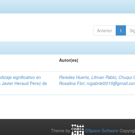
Anterior
1
Si
Autor(es)
dizaje significativo en
Paredes Huerta, Litman Pablo
;
Chuqui G
va Javier Heraud Perez de
Rosalina Flor
;
rcgabriel2015@gmail.co
Theme by
DSpace Software
Copyrig