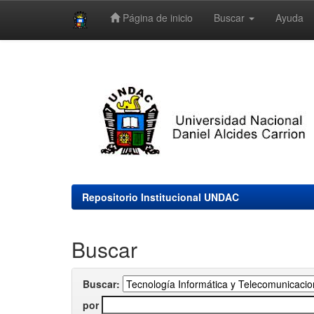
Página de inicio
Buscar
Ayuda
Skip
navigation
Repositorio Institucional UNDAC
Buscar
Buscar:
por