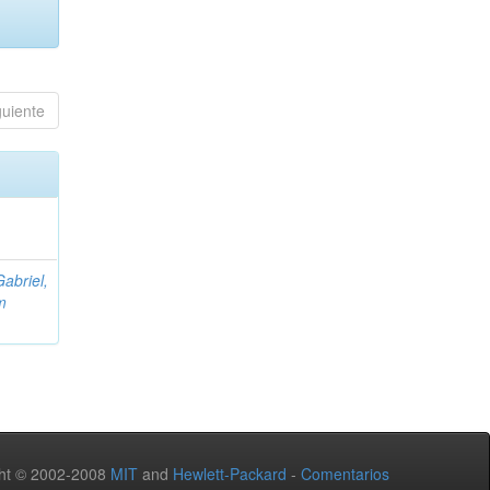
guiente
abriel,
m
ht © 2002-2008
MIT
and
Hewlett-Packard
-
Comentarios