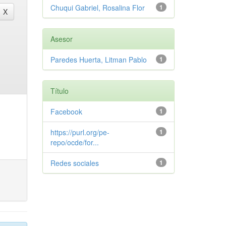
Chuqui Gabriel, Rosalina Flor
1
Asesor
Paredes Huerta, Litman Pablo
1
Título
Facebook
1
https://purl.org/pe-
1
repo/ocde/for...
Redes sociales
1