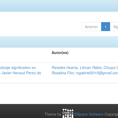
Anterior
1
Si
Autor(es)
dizaje significativo en
Paredes Huerta, Litman Pablo
;
Chuqui G
va Javier Heraud Perez de
Rosalina Flor
;
rcgabriel2015@gmail.co
Theme by
DSpace Software
Copyrig