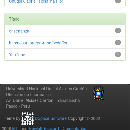
Chuqui Gabriel, Rosalina Flor
1
Título
enseñanza
1
https://purl.org/pe-repo/ocde/for...
1
YouTube
1
Universidad Nacional Daniel Alcides Carrión
Dirección de Informática
Av. Daniel Alcides Carrión - Yanacancha
Pasco - Perú
Theme by
DSpace Software
Copyright © 2002-
2008
MIT
and
Hewlett-Packard
-
Comentarios