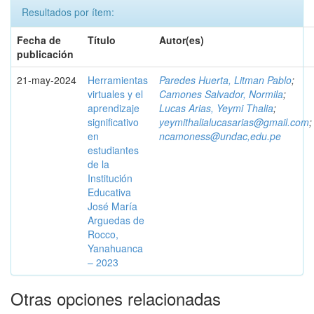
Resultados por ítem:
Fecha de
Título
Autor(es)
publicación
21-may-2024
Herramientas
Paredes Huerta, Litman Pablo
;
virtuales y el
Camones Salvador, Normila
;
aprendizaje
Lucas Arias, Yeymi Thalia
;
significativo
yeymithalialucasarias@gmail.com
;
en
ncamoness@undac,edu.pe
estudiantes
de la
Institución
Educativa
José María
Arguedas de
Rocco,
Yanahuanca
– 2023
Otras opciones relacionadas