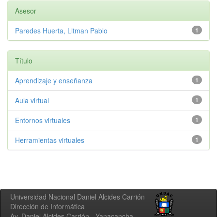
Asesor
Paredes Huerta, Litman Pablo
1
Título
Aprendizaje y enseñanza
1
Aula virtual
1
Entornos virtuales
1
Herramientas virtuales
1
Universidad Nacional Daniel Alcides Carrión
Dirección de Informática
Av. Daniel Alcides Carrión - Yanacancha