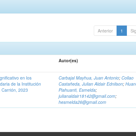
Anterior
1
Si
Autor(es)
nificativo en los
Carbajal Mayhua, Juan Antonio
;
Collao
aria de la Institución
Castañeda, Julian Aldair Ednilson
;
Huan
 Carrión, 2023
Piahuanti, Esmelda
;
julianaldair18142@gmail.com
;
hesmelda26@gmail.com