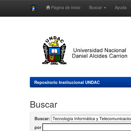
Página de inicio
Buscar
Ayuda
Skip
navigation
Repositorio Institucional UNDAC
Buscar
Buscar:
por