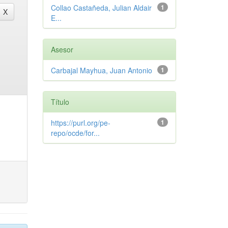
Collao Castañeda, Julian Aldair
1
E...
Asesor
Carbajal Mayhua, Juan Antonio
1
Título
https://purl.org/pe-
1
repo/ocde/for...