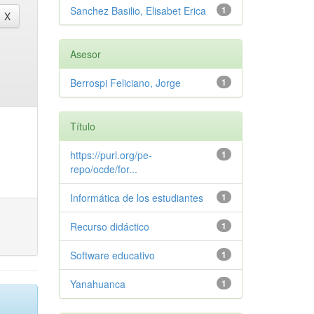
Sanchez Basilio, Elisabet Erica
1
Asesor
Berrospi Feliciano, Jorge
1
Título
https://purl.org/pe-
1
repo/ocde/for...
Informática de los estudiantes
1
Recurso didáctico
1
Software educativo
1
Yanahuanca
1