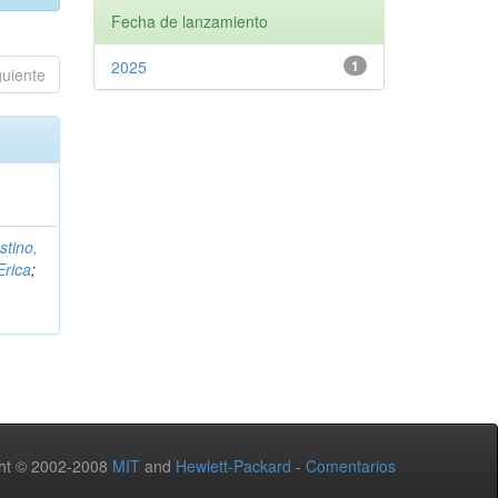
Fecha de lanzamiento
2025
1
guiente
stino,
Erica
;
ht © 2002-2008
MIT
and
Hewlett-Packard
-
Comentarios