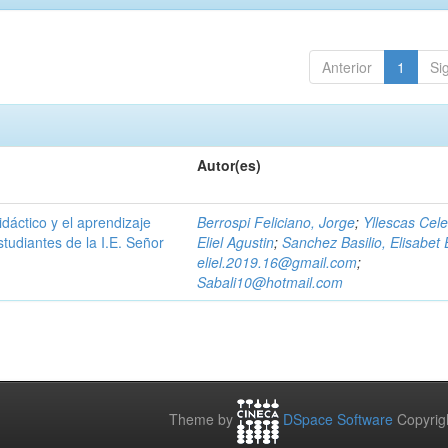
Anterior
1
Si
Autor(es)
dáctico y el aprendizaje
Berrospi Feliciano, Jorge
;
Yllescas Cele
estudiantes de la I.E. Señor
Eliel Agustin
;
Sanchez Basilio, Elisabet 
eliel.2019.16@gmail.com
;
Sabali10@hotmail.com
Theme by
DSpace Software
Copyrig