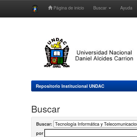
Página de inicio
Buscar
Ayuda
Skip
navigation
Repositorio Institucional UNDAC
Buscar
Buscar:
por