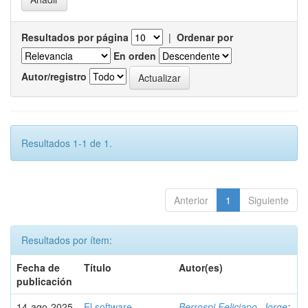
Resultados por página
|
Ordenar por
En orden
Autor/registro
Resultados 1-1 de 1.
Anterior
1
Siguiente
Resultados por ítem:
Fecha de
Título
Autor(es)
publicación
14-ago-2025
El software
Berrospi Feliciano, Jorge
;