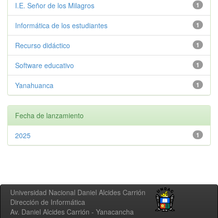
I.E. Señor de los Milagros
1
Informática de los estudiantes
1
Recurso didáctico
1
Software educativo
1
Yanahuanca
1
Fecha de lanzamiento
2025
1
Universidad Nacional Daniel Alcides Carrión
Dirección de Informática
Av. Daniel Alcides Carrión - Yanacancha