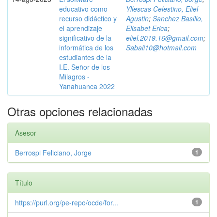
educativo como
Yllescas Celestino, Eliel
recurso didáctico y
Agustin
;
Sanchez Basilio,
el aprendizaje
Elisabet Erica
;
significativo de la
eliel.2019.16@gmail.com
;
informática de los
Sabali10@hotmail.com
estudiantes de la
I.E. Señor de los
Milagros -
Yanahuanca 2022
Otras opciones relacionadas
Asesor
Berrospi Feliciano, Jorge
1
Título
https://purl.org/pe-repo/ocde/for...
1