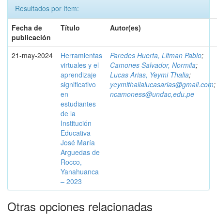
Resultados por ítem:
Fecha de
Título
Autor(es)
publicación
21-may-2024
Herramientas
Paredes Huerta, Litman Pablo
;
virtuales y el
Camones Salvador, Normila
;
aprendizaje
Lucas Arias, Yeymi Thalia
;
significativo
yeymithalialucasarias@gmail.com
;
en
ncamoness@undac,edu.pe
estudiantes
de la
Institución
Educativa
José María
Arguedas de
Rocco,
Yanahuanca
– 2023
Otras opciones relacionadas